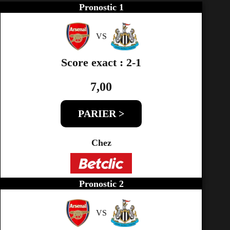
Pronostic 1
VS
Score exact : 2-1
7,00
PARIER >
Chez
Pronostic 2
VS