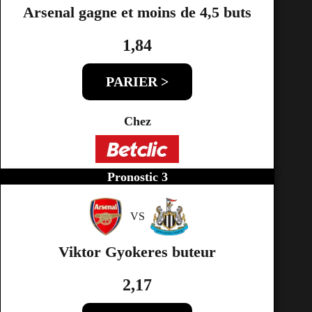
Arsenal gagne et moins de 4,5 buts
1,84
PARIER >
Chez
Pronostic 3
VS
Viktor Gyokeres buteur
2,17