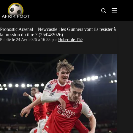
S
k
i
p
t
Bonus bookmakers
o
Pronostic Arsenal – Newcastle : les Gunners vont-ils resister à
c
la pression du titre ? (25/04/2026)
o
Publié le
24 Avr 2026 à 16:33
par
Hubert de Thé
APK paris sportifs
n
t
Sites paris sportifs
e
n
t
Pronostics foot
Actus Foot