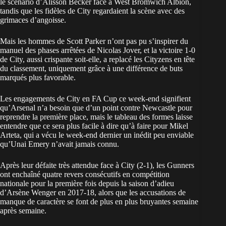
le scénario d’Alisson Becker face à West Bromwich Albion,
tandis que les fidèles de City regardaient la scène avec des
grimaces d’angoisse.
Mais les hommes de Scott Parker n’ont pas pu s’inspirer du
manuel des phases arrêtées de Nicolas Jover, et la victoire 1-0
de City, aussi crispante soit-elle, a replacé les Cityzens en tête
du classement, uniquement grâce à une différence de buts
marqués plus favorable.
Les engagements de City en FA Cup ce week-end signifient
qu’Arsenal n’a besoin que d’un point contre Newcastle pour
reprendre la première place, mais le tableau des formes laisse
entendre que ce sera plus facile à dire qu’à faire pour Mikel
Arteta, qui a vécu le week-end dernier un inédit peu enviable
qu’Unai Emery n’avait jamais connu.
Après leur défaite très attendue face à City (2-1), les Gunners
ont enchaîné quatre revers consécutifs en compétition
nationale pour la première fois depuis la saison d’adieu
d’Arsène Wenger en 2017-18, alors que les accusations de
manque de caractère se font de plus en plus bruyantes semaine
après semaine.