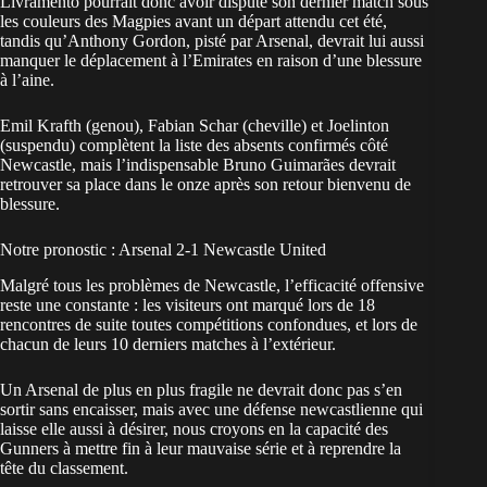
Livramento pourrait donc avoir disputé son dernier match sous
les couleurs des Magpies avant un départ attendu cet été,
tandis qu’Anthony Gordon, pisté par Arsenal, devrait lui aussi
manquer le déplacement à l’Emirates en raison d’une blessure
à l’aine.
Emil Krafth (genou), Fabian Schar (cheville) et Joelinton
(suspendu) complètent la liste des absents confirmés côté
Newcastle, mais l’indispensable Bruno Guimarães devrait
retrouver sa place dans le onze après son retour bienvenu de
blessure.
Notre pronostic : Arsenal 2-1 Newcastle United
Malgré tous les problèmes de Newcastle, l’efficacité offensive
reste une constante : les visiteurs ont marqué lors de 18
rencontres de suite toutes compétitions confondues, et lors de
chacun de leurs 10 derniers matches à l’extérieur.
Un Arsenal de plus en plus fragile ne devrait donc pas s’en
sortir sans encaisser, mais avec une défense newcastlienne qui
laisse elle aussi à désirer, nous croyons en la capacité des
Gunners à mettre fin à leur mauvaise série et à reprendre la
tête du classement.