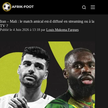
S
k
i
p
t
Iran – Mali : le match amical est-il diffusé en streaming ou à la
CAN féminine
o
TV ?
c
Publié le
4 Juin 2026 à 13:18
par
Louis Mukoma Fargues
o
CAN 2027
n
t
Pays
e
n
t
Clubs
Classement
Paris sportifs