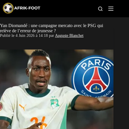
S
k
i
p
t
Yan Diomandé : une campagne mercato avec le PSG qui
CAN féminine
o
relève de l’erreur de jeunesse ?
c
Publié le
4 Juin 2026 à 14:18
par
Auguste Blanchet
o
CAN 2027
n
t
Pays
e
n
t
Clubs
Classement
Paris sportifs