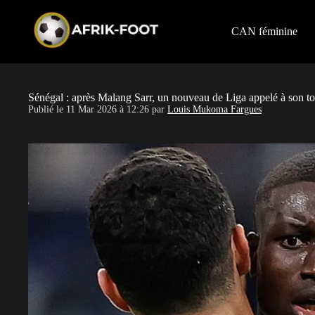
S
k
i
CAN féminine
p
t
o
c
o
Sénégal : après Malang Sarr, un nouveau de Liga appelé à son to
n
Publié le
11 Mar 2026 à 12:26
par
Louis Mukoma Fargues
t
e
n
t