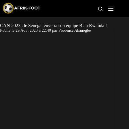
S
k
i
p
t
CAN 2023 : le Sénégal enverra son équipe B au Rwanda !
CAN féminine
o
Publié le
29 Août 2023 à 22:40
par
Prudence Ahanogbe
c
o
CAN 2027
n
t
Pays
e
n
t
Clubs
Classement
Paris sportifs