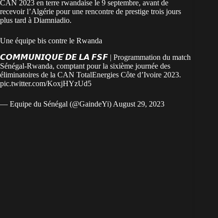
CAN 2023 en terre rwandaise le 9 septembre, avant de
recevoir l’Algérie pour une rencontre de prestige trois jours
plus tard à Diamniadio.
Une équipe bis contre le Rwanda
𝘾𝙊𝙈𝙈𝙐𝙉𝙄𝙌𝙐𝙀́ 𝘿𝙀 𝙇𝘼 𝙁𝙎𝙁 | Programmation du match
Sénégal-Rwanda, comptant pour la sixième journée des
éliminatoires de la CAN TotalEnergies Côte d’Ivoire 2023.
pic.twitter.com/KoxjHYzUd5
— Equipe du Sénégal (@GaindeYi)
August 29, 2023