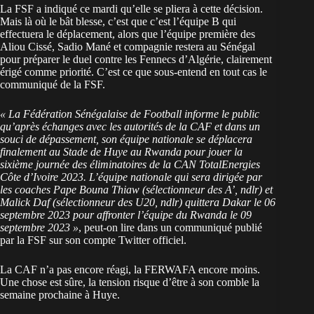
La FSF a indiqué ce mardi qu’elle se pliera à cette décision.
Mais là où le bât blesse, c’est que c’est l’équipe B qui
effectuera le déplacement, alors que l’équipe première des
Aliou Cissé, Sadio Mané et compagnie restera au Sénégal
pour préparer le duel contre les Fennecs d’Algérie, clairement
érigé comme priorité. C’est ce que sous-entend en tout cas le
communiqué de la FSF.
« La Fédération Sénégalaise de Football informe le public
qu’après échanges avec les autorités de la CAF et dans un
souci de dépassement, son équipe nationale se déplacera
finalement au Stade de Huye au Rwanda pour jouer la
sixième journée des éliminatoires de la CAN TotalEnergies
Côte d’Ivoire 2023. L’équipe nationale qui sera dirigée par
les coaches Pape Bouna Thiaw (sélectionneur des A’, ndlr) et
Malick Daf (sélectionneur des U20, ndlr) quittera Dakar le 06
septembre 2023 pour affronter l’équipe du Rwanda le 09
septembre 2023 »
, peut-on lire dans un communiqué publié
par la FSF sur son compte Twitter officiel.
La CAF n’a pas encore réagi, la FERWAFA encore moins.
Une chose est sûre, la tension risque d’être à son comble la
semaine prochaine à Huye.