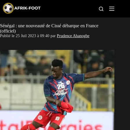
S
k
i
p
t
Sénégal : une nouveauté de Cissé débarque en France
CAN féminine
o
(officiel)
c
Publié le
25 Juil 2023 à 09:40
par
Prudence Ahanogbe
o
CAN 2027
n
t
Pays
e
n
t
Clubs
Classement
Paris sportifs