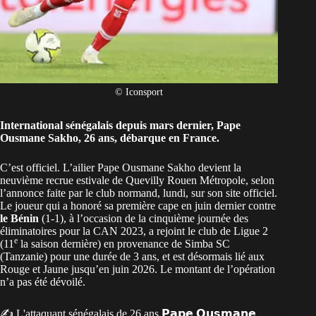
© Iconsport
International sénégalais depuis mars dernier,
Pape
Ousmane Sakho
, 26 ans, débarque en France.
C’est officiel. L’ailier Pape Ousmane Sakho devient la
neuvième recrue estivale de Quevilly Rouen Métropole, selon
l’annonce faite par le club normand, lundi, sur son site officiel.
Le joueur qui a honoré sa première cape en juin dernier contre
le Bénin
(1-1), à l’occasion de la cinquième journée des
éliminatoires pour la CAN 2023, a rejoint le club de Ligue 2
e
(11
la saison dernière) en provenance de Simba SC
(Tanzanie) pour une durée de 3 ans, et est désormais lié aux
Rouge et Jaune jusqu’en juin 2026. Le montant de l’opération
n’a pas été dévoilé.
✍️ L'attaquant sénégalais de 26 ans 𝗣𝗮𝗽𝗲 𝗢𝘂𝘀𝗺𝗮𝗻𝗲