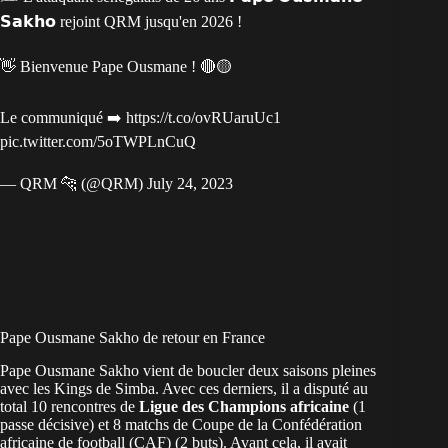
𝗦𝗮𝗸𝗵𝗼 rejoint QRM jusqu'en 2026 !
👋 Bienvenue Pape Ousmane ! 🔴🟡
Le communiqué ➡️
https://t.co/ovRUaruUc1
pic.twitter.com/5oTWPLnCuQ
— QRM 🐆 (@QRM)
July 24, 2023
Pape Ousmane Sakho de retour en France
Pape Ousmane Sakho vient de boucler deux saisons pleines
avec les Kings de Simba. Avec ces derniers, il a disputé au
total 10 rencontres de
Ligue des Champions africaine
(1
passe décisive) et 8 matchs de Coupe de la Confédération
africaine de football (CAF) (2 buts). Avant cela, il avait