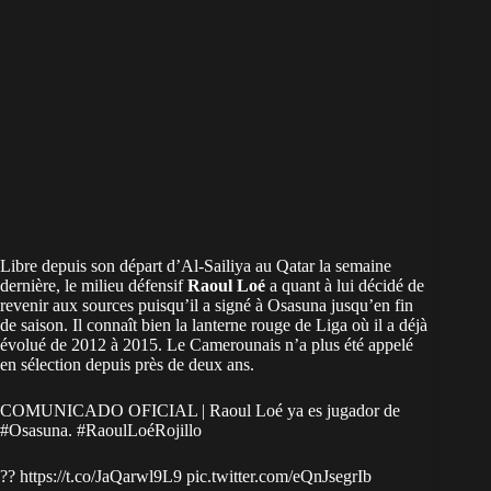
Libre depuis son départ d’Al-Sailiya au Qatar la semaine
dernière, le milieu défensif
Raoul Loé
a quant à lui décidé de
revenir aux sources puisqu’il a signé à Osasuna jusqu’en fin
de saison. Il connaît bien la lanterne rouge de Liga où il a déjà
évolué de 2012 à 2015. Le Camerounais n’a plus été appelé
en sélection depuis près de deux ans.
COMUNICADO OFICIAL | Raoul Loé ya es jugador de
#Osasuna
.
#RaoulLoéRojillo
??
https://t.co/JaQarwl9L9
pic.twitter.com/eQnJsegrIb