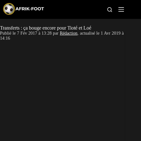
S
k
i
p
t
Transferts : ça bouge encore pour Tioté et Loé
CAN féminine
o
Publié le
7 Fév 2017 à 13:28
par
Rédaction
, actualisé le
1 Avr 2019 à
c
14:16
o
CAN 2027
n
t
Pays
e
n
t
Clubs
Classement
Paris sportifs