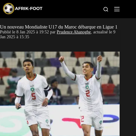
S
k
i
p
t
Un nouveau Mondialiste U17 du Maroc débarque en Ligue 1
CAN féminine
o
Publié le
8 Jan 2025 à 19:52
par
Prudence Ahanogbe
, actualisé le
9
c
Jan 2025 à 15:35
o
CAN 2027
n
t
Pays
e
n
t
Clubs
Classement
Paris sportifs