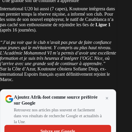
“Une grande soif de continuer à apprendre”
International U20 lui aussi (7 capes), Koutoune intègrera dans
un premier temps la réserve niçoise, a informé son club. Pour
les soins de son nouvel employeur, le natif de Casablanca n’a
pas caché son enthousiasme de rejoindre les 6es de
Ligue 1
(après 16 journées).
“J’ai pu voir que le club n’avait pas peur de faire confiance
aux jeunes qui le méritaient. Y compris au plus haut niveau.
L’Académie Mohammed VI m’a permis d’avoir une excellente
formation et je suis très heureux d’intégrer l’OGC Nice, où
j’arrive avec une grande soif de continuer à apprendre.”
Sur la Côte d’Azur, Koutoune côtoiera Sofiane Diop, ex-
international Espoirs français ayant définitivement rejoint le
Maroc.
Ajoutez Afrik-foot comme source préférée
sur Google
Retrouvez nos articles plus souvent et facilement
dans vos résultats de recherche Google et actualités à
la Une.
Suivre sur Google