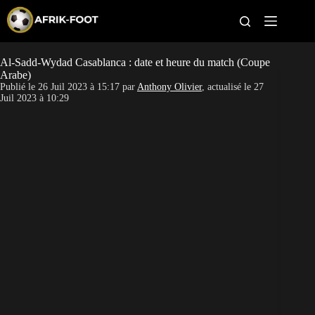
S
k
i
p
t
Al-Sadd-Wydad Casablanca : date et heure du match (Coupe
CAN féminine
o
Arabe)
c
Publié le
26 Juil 2023 à 15:17
par
Anthony Olivier
, actualisé le
27
o
CAN 2027
Juil 2023 à 10:29
n
t
Pays
e
n
t
Clubs
Classement
Paris sportifs