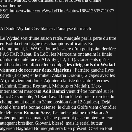
14h au Maroc. Côté diffuseurs, on retrouvera la chaîne
saoudienne
SSC.https://twitter.com/WydadTime/status/168412595711077
9905
Al-Sadd-Wydad Casablanca : l’analyse du match
Le Wydad sort d’une saison ratée, marquée par la perte du titre
en Botola et en Ligue des champions africaine. En
championnat, le WAC a loupé le sacre d’un petit point derrière
l’AS FAR Rabat. En LdC, les Marocains ont atteint la finale
où ils ont chuté face à Al Ahly (1-2, 1-1). Conscients qu’ils
ont besoin de renforcer leur équipe,
les dirigeants du Wydad
viennent de recruter deux Algériens
: l’arrière gauche Ilyes
Chetti (3 capes) et le milieu Zakaria Draoui (12 capes avec les
A’), qui viennent donc s’ajouter à la liste des autres recrues
(Lahtimi, Hamza Regragui, Mahrous et Matfah). L’ex-
international marocain
Adil Ramzi
vient d’être nommé sur le
banc.De son côté, Al-Sadd avait bouclé le dernier exercice du
championnat qatari en 3ème position (sur 12 équipes). Déjà
doté d’une très bonne défense, le club du Golfe vient d’enrôler
le défenseur
Romain Saïss
, l’actuel capitaine du Maroc. A
noter que pour ce match, ils ne pourront pas compter sur leur
attaquant brésilien Giovani, blessé, mais le serial buteur
algérien Baghdad Bounedjah sera bien présent. C’est en tout