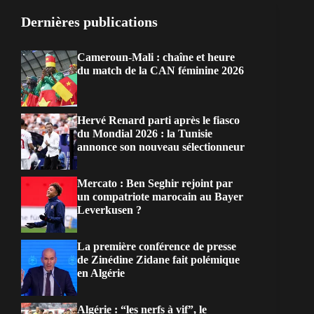
Dernières publications
Cameroun-Mali : chaîne et heure
du match de la CAN féminine 2026
Hervé Renard parti après le fiasco
du Mondial 2026 : la Tunisie
annonce son nouveau sélectionneur
Mercato : Ben Seghir rejoint par
un compatriote marocain au Bayer
Leverkusen ?
La première conférence de presse
de Zinédine Zidane fait polémique
en Algérie
Algérie : “les nerfs à vif”, le