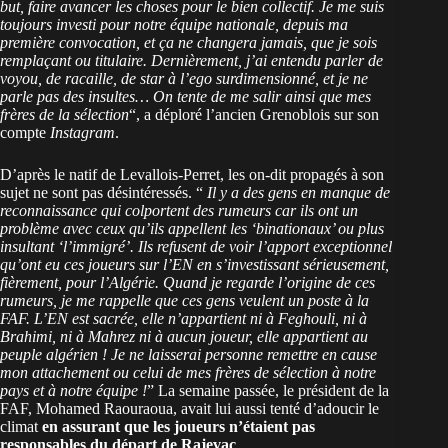
but, faire avancer les choses pour le bien collectif. Je me suis
toujours investi pour notre équipe nationale, depuis ma
première convocation, et ça ne changera jamais, que je sois
remplaçant ou titulaire. Dernièrement, j’ai entendu parler de
voyou, de racaille, de star à l’ego surdimensionné, et je ne
parle pas des insultes… On tente de me salir ainsi que mes
frères de la sélection
“, a déploré l’ancien Grenoblois sur son
compte
Instagram
.
D’après le natif de Levallois-Perret, les on-dit propagés à son
sujet ne sont pas désintéressés. “
Il y a des gens en manque de
reconnaissance qui colportent des rumeurs car ils ont un
problème avec ceux qu’ils appellent les ‘binationaux’ ou plus
insultant ‘l’immigré’. Ils refusent de voir l’apport exceptionnel
qu’ont eu ces joueurs sur l’EN en s’investissant sérieusement,
fièrement, pour l’Algérie. Quand je regarde l’origine de ces
rumeurs, je me rappelle que ces gens veulent un poste à la
FAF. L’EN est sacrée, elle n’appartient ni à Feghouli, ni à
Brahimi, ni à Mahrez ni à aucun joueur, elle appartient au
peuple algérien ! Je ne laisserai personne remettre en cause
mon attachement ou celui de mes frères de sélection à notre
pays et à notre équipe !
” La semaine passée, le président de la
FAF, Mohamed Raouraoua, avait lui aussi tenté d’adoucir le
climat
en assurant que les joueurs n’étaient pas
responsables du départ de Rajevac
.