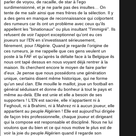
parler de voyou, de racaille, de star à l'ego
surdimensionné, et je ne parle pas des insultes… On
tente de me salir ainsi que mes frères de la sélection. Il y
a des gens en manque de reconnaissance qui colportent
des rumeurs car ils ont un problème avec ceux qu'ils
appellent les "binationaux" ou plus insultant "l'immigré". Ils
refusent de voir l'apport exceptionnel qu’ont eu ces
joueurs sur l’EN en s'investissant sérieusement,
fièrement, pour l'Algérie. Quand je regarde l’origine de
ces rumeurs, je me rappelle que ces gens veulent un
poste à la FAF et qu’après la défaite face à la Belgique ils
nous ont tapé dessus en nous voyant déjà rentrer à la
maison. Ils cherchent encore le moyen de faire parler
d'eux. Je pense que nous possédons une génération
unique, certains disent même historique, qui ne forme
qu'un seul clan. Elle mouille le maillot, joue un football en
général séduisant et donne du bonheur à tout le pays et
même au-delà. Elle est unie et elle a besoin de ses
supporters ! L'EN est sacrée, elle n’appartient ni à
Feghouli, ni à Brahimi, ni à Mahrez ni à aucun joueur, elle
appartient au peuple Algérien ! Elle est aujourd'hui dirigée
de façon très professionnelle, chaque joueur et dirigeant
qui la compose est responsable et discipliné. Nous ne lui
voulons que du bien et ce qui nous motive le plus est de
voir la joie du peuple Algérien quand il regarde son