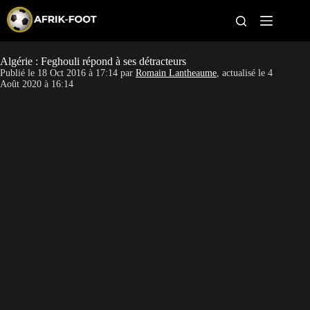
S
k
i
p
t
Algérie : Feghouli répond à ses détracteurs
CAN féminine
o
Publié le
18 Oct 2016 à 17:14
par
Romain Lantheaume
, actualisé le
4
c
Août 2020 à 16:14
o
CAN 2027
n
t
Pays
e
n
t
Clubs
Classement
Paris sportifs