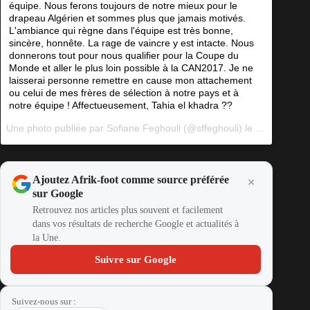
équipe. Nous ferons toujours de notre mieux pour le
drapeau Algérien et sommes plus que jamais motivés.
L'ambiance qui règne dans l'équipe est très bonne,
sincère, honnête. La rage de vaincre y est intacte. Nous
donnerons tout pour nous qualifier pour la Coupe du
Monde et aller le plus loin possible à la CAN2017. Je ne
laisserai personne remettre en cause mon attachement
ou celui de mes frères de sélection à notre pays et à
notre équipe ! Affectueusement, Tahia el khadra ??
Une photo publiée par Sofiane Feghouli (@sffeghouli) le
17 Oct. 201
Ajoutez Afrik-foot comme source préférée
sur Google
Retrouvez nos articles plus souvent et facilement
dans vos résultats de recherche Google et actualités à
la Une.
Suivre sur Google
Suivez-nous sur :