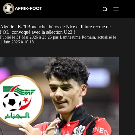
S
k
i
p
t
Algérie : Kaïl Boudache, héros de Nice et future recrue de
CAN féminine
o
l’OL, convoqué avec la sélection U23 !
c
Publié le
31 Mai 2026 à 23:25
par
Lantheaume Romain
, actualisé le
o
CAN 2027
1 Juin 2026 à 10:18
n
t
Pays
e
n
t
Clubs
Classement
Paris sportifs