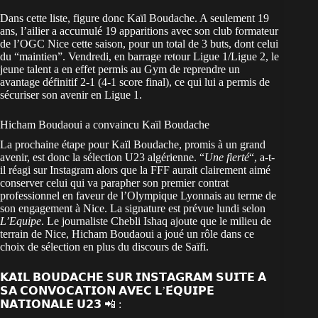
Dans cette liste, figure donc
Kaïl Boudache
. A seulement 19
ans, l’ailier a accumulé 19 apparitions avec son club formateur
de l’OGC Nice cette saison, pour un total de 3 buts, dont celui
du “maintien”. Vendredi, en barrage retour Ligue 1/Ligue 2, le
jeune talent a en effet permis au Gym de reprendre un
avantage définitif 2-1 (4-1 score final), ce qui lui a permis de
sécuriser son avenir en Ligue 1.
Hicham Boudaoui a convaincu Kaïl Boudache
La prochaine étape pour Kaïl Boudache, promis à un grand
avenir, est donc la sélection U23 algérienne. “
Une fierté
“, a-t-
il réagi sur Instagram alors que la FFF aurait clairement aimé
conserver celui qui va parapher son premier contrat
professionnel en faveur de l’Olympique Lyonnais au terme de
son engagement à Nice. La signature est prévue lundi selon
L’Equipe
. Le journaliste Chebli Ishaq ajoute que le milieu de
terrain de Nice, Hicham Boudaoui a joué un rôle dans ce
choix de sélection en plus du discours de Saïfi.
𝗞𝗔𝗜̈𝗟 𝗕𝗢𝗨𝗗𝗔𝗖𝗛𝗘 𝗦𝗨𝗥 𝗜𝗡𝗦𝗧𝗔𝗚𝗥𝗔𝗠 𝗦𝗨𝗜𝗧𝗘 𝗔̀
𝗦𝗔 𝗖𝗢𝗡𝗩𝗢𝗖𝗔𝗧𝗜𝗢𝗡 𝗔𝗩𝗘𝗖 𝗟’𝗘́𝗤𝗨𝗜𝗣𝗘
𝗡𝗔𝗧𝗜𝗢𝗡𝗔𝗟𝗘 𝗨𝟮𝟯 📲 :