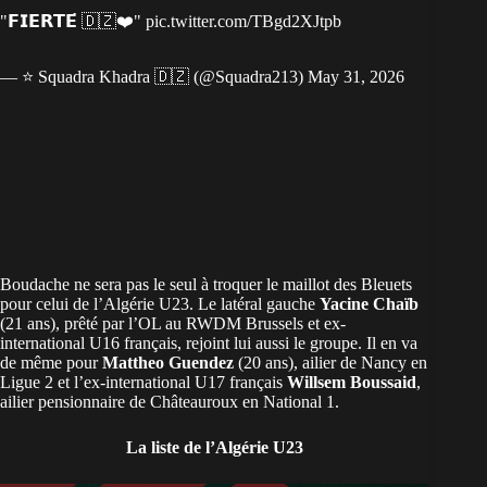
"𝗙𝗜𝗘𝗥𝗧𝗘́ 🇩🇿❤️"
pic.twitter.com/TBgd2XJtpb
— ⭐️ Squadra Khadra 🇩🇿 (@Squadra213)
May 31, 2026
Boudache ne sera pas le seul à troquer le maillot des Bleuets
pour celui de l’Algérie U23. Le latéral gauche
Yacine Chaïb
(21 ans), prêté par l’OL au RWDM Brussels et ex-
international U16 français, rejoint lui aussi le groupe. Il en va
de même pour
Mattheo Guendez
(20 ans), ailier de Nancy en
Ligue 2 et l’ex-international U17 français
Willsem Boussaid
,
ailier pensionnaire de Châteauroux en National 1.
La liste de l’Algérie U23