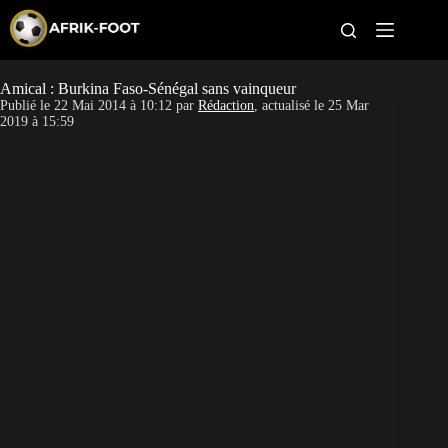
S
k
i
p
t
Amical : Burkina Faso-Sénégal sans vainqueur
CAN féminine
o
Publié le
22 Mai 2014 à 10:12
par
Rédaction
, actualisé le
25 Mar
c
2019 à 15:59
o
CAN 2027
n
t
Pays
e
n
t
Clubs
Classement
Paris sportifs