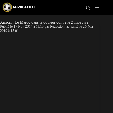
S
k
i
p
t
Amical : Le Maroc dans la douleur contre le Zimbabwe
CAN féminine
o
Publié le
17 Nov 2014 à 11:15
par
Rédaction
, actualisé le
26 Mar
c
2019 à 15:01
o
CAN 2027
n
t
Pays
e
n
t
Clubs
Classement
Paris sportifs