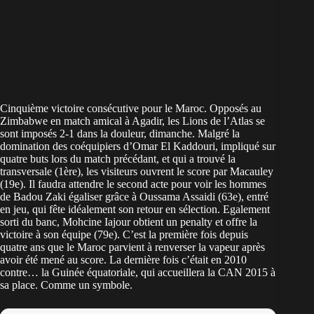
Cinquième victoire consécutive pour le Maroc. Opposés au
Zimbabwe en match amical à Agadir, les Lions de l’Atlas se
sont imposés 2-1 dans la douleur, dimanche. Malgré la
domination des coéquipiers d’Omar El Kaddouri, impliqué sur
quatre buts lors du match précédant, et qui a trouvé la
transversale (1ère), les visiteurs ouvrent le score par Macauley
(19e). Il faudra attendre le second acte pour voir les hommes
de Badou Zaki égaliser grâce à Oussama Assaidi (63e), entré
en jeu, qui fête idéalement son retour en sélection. Egalement
sorti du banc, Mohcine Iajour obtient un penalty et offre la
victoire à son équipe (79e). C’est la première fois depuis
quatre ans que le Maroc parvient à renverser la vapeur après
avoir été mené au score. La dernière fois c’était en 2010
contre… la Guinée équatoriale, qui
accueillera la CAN 2015 à
sa place
. Comme un symbole.