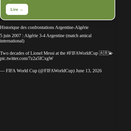
Lire →
Historique des confrontations Argentine-Algérie
5 juin 2007 : Algérie 3-4 Argentine (match amical
international)
Two decades of Lionel Messi at the
#FIFAWorldCup
🇦🇷💫
pic.twitter.com/7z2a5ICxgW
— FIFA World Cup (@FIFAWorldCup)
June 13, 2026