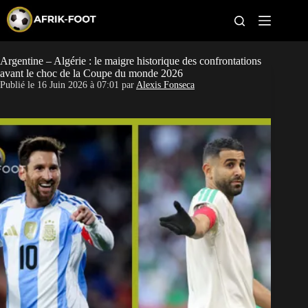
S
k
i
p
t
Argentine – Algérie : le maigre historique des confrontations
CAN féminine
o
avant le choc de la Coupe du monde 2026
c
Publié le
16 Juin 2026 à 07:01
par
Alexis Fonseca
o
CAN 2027
n
t
Pays
e
n
t
Clubs
Classement
Paris sportifs