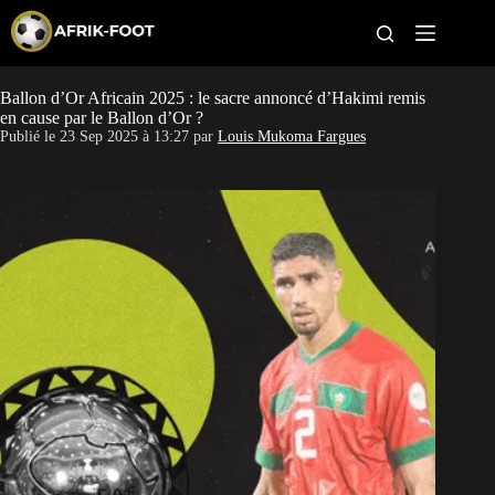
S
k
i
p
t
Ballon d’Or Africain 2025 : le sacre annoncé d’Hakimi remis
CAN féminine
o
en cause par le Ballon d’Or ?
c
Publié le
23 Sep 2025 à 13:27
par
Louis Mukoma Fargues
o
CAN 2027
n
t
Pays
e
n
t
Clubs
Classement
Paris sportifs