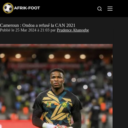
S
k
i
p
t
Cameroun : Ondoa a refusé la CAN 2021
CAN féminine
o
Publié le
25 Mar 2024 à 21:03
par
Prudence Ahanogbe
c
o
CAN 2027
n
t
Pays
e
n
t
Clubs
Classement
Paris sportifs