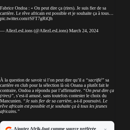
Fabrice Ondoa : « On peut dire ça (rires). Je suis fier de sa
carrière. Le rêve africain est possible et je souhaite ça à tous…
pic.twitter.com/rSFT7gRiQh
— AllezLesLions (@AllezLesLions)
March 24, 2024
À la question de savoir si l’on peut dire qu’il a
“sacrifié”
sa
carrière en club pour la sélection là où Onana a plutôt fait le
contraire, Ondoa a répondu par l’affirmative.
“On peut dire ça
(rires)”
, s’est-il amusé, sans toutefois contester le choix du
Mancunien.
“Je suis fier de sa carrière
, a-t-il poursuivi.
Le
rêve africain est possible et je souhaite ça à tous les jeunes
africains.”
Ajoutez Afrik-foot comme source préférée