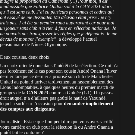
malgré la proposition du Cameroun (…) Pour moi, il est
inadmissible que Fabrice Ondoa soit à la CAN 2021 alors
qu’il est sans club. J’ai eu plusieurs personnes et cadres qui
ont essayé de me dissuader. Ma décision était prise : je n’y
irais pas. J’ai été au premier rang auparavant car pour moi
un joueur sans club n’a rien à faire en sélection nationale. Je
ne pouvais pas transgresser les règles que je défendais. Je me
devais de montrer l’exemple”
, a développé l’actuel
pensionnaire de Nîmes Olympique.
Deux cousins, deux choix
Un choix orienté donc dans l’intérêt de la sélection. Ce qui n’a
pas forcément été le cas pour son cousin André Onana l’hiver
dernier lorsque ce dernier a priorisé son club de Manchester
United au point d’arriver tardivement au rassemblement des
Lions Indomptables, à quelques heures du premier match de
groupes de la
CAN 2023
contre la Guinée (1-1). Un passe-
droit auquel n’a d’ailleurs pas goûté le natif de Yaoundé,
lequel a surfé sur l’occasion pour
demander implicitement
des comptes aux dirigeants
.
Journaliste : Est-ce que l’on peut dire que vous avez sacrifié
votre carrière en club pour la sélection là ou André Onana a
plutôt fait le contraire ?