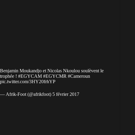
Benjamin Moukandjo et Nicolas Nkoulou soulèvent le
trophée !
#EGYCAM
#EGYCMR
#Cameroun
pic.twitter.com/3HY20frhYP
— Afrik-Foot (@afrikfoot)
5 février 2017