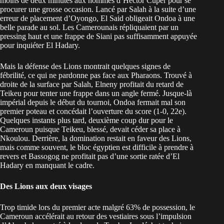
moins de deux minutes aux hommes d’Hector Cuper pour se
procurer une grosse occasion. Lancé par Salah à la suite d’une
erreur de placement d’Oyongo, El Said obligeait Ondoa à une
belle parade au sol. Les Camerounais répliquaient par un
pressing haut et une frappe de Siani pas suffisamment appuyée
pour inquiéter El Hadary.
Mais la défense des Lions montrait quelques signes de
fébrilité, ce qui ne pardonne pas face aux Pharaons. Trouvé à
droite de la surface par Salah, Elneny profitait du retard de
Teikeu pour tenter une frappe dans un angle fermé. Jusque-là
impérial depuis le début du tournoi, Ondoa fermait mal son
premier poteau et concédait l’ouverture du score (1-0, 22e).
Quelques instants plus tard, deuxième coup dur pour le
Cameroun puisque Teikeu, blessé, devait céder sa place à
Nkoulou. Derrière, la domination restait en faveur des Lions,
mais comme souvent, le bloc égyptien est difficile à prendre à
revers et Bassogog ne profitait pas d’une sortie ratée d’El
Hadary en manquant le cadre.
Des Lions aux deux visages
Trop timide lors du premier acte malgré 63% de possession, le
Cameroun accélérait au retour des vestiaires sous l’impulsion