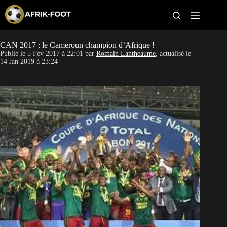
S
k
i
p
t
CAN 2017 : le Cameroun champion d’Afrique !
CAN féminine
o
Publié le
5 Fév 2017 à 22:01
par
Romain Lantheaume
, actualisé le
c
14 Jan 2019 à 23:24
o
CAN 2027
n
t
Pays
e
n
t
Clubs
Classement
Paris sportifs