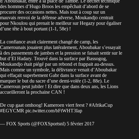
d’Aboubakar, entré à la place de Tambe. Le déchet technique
des hommes d’Hugo Broos les empêchait d’abord de se
procurer des occasions nettes. Mais tout à coup sur un
mauvais renvoi de la défense adverse, Moukandjo centrait
pour Nkoulou qui prenait le meilleur sur Hegazy pour égaliser
d’une tête à bout portant (1-1, 58e) !
La confiance avait clairement changé de camp, les
Camerounais jouaient plus latéralement, Aboubakar s’essayait
à des passements de jambes et la pression se faisait sentir sur le
but d’El Hadary. Trouvé dans la surface par Bassogog,
Moukandjo était piégé par un rebond et frappait au-dessus.
Mais comme un symbole, la délivrance venait d’Aboubakar
qui effaçait superbement Gabr dans la surface avant de
marquer le but du sacre d’une demi-volée (1-2, 88e). Le
Cameroun peut jubiler ! Et dire que dans deux ans, les Lions
accueilleront la prochaine CAN !
De cup gaat omhoog! Kameroen viert feest ?
#AfrikaCup
#EGYCMR
pic.twitter.com/bFtWHT3Iap
— FOX Sports (@FOXSportsnl)
5 février 2017