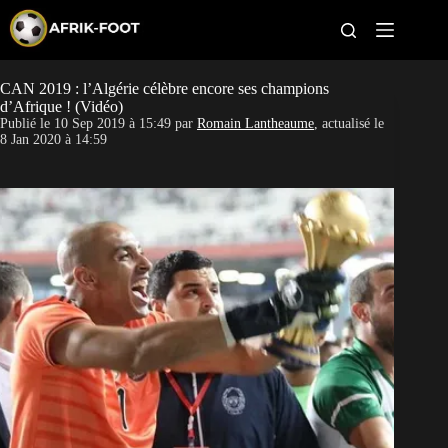
S
k
i
p
t
CAN 2019 : l’Algérie célèbre encore ses champions
CAN féminine
o
d’Afrique ! (Vidéo)
c
Publié le
10 Sep 2019 à 15:49
par
Romain Lantheaume
, actualisé le
o
CAN 2027
8 Jan 2020 à 14:59
n
t
Pays
e
n
t
Clubs
Classement
Paris sportifs