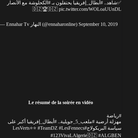
✅شاهد..
#أبطال_إفريقيا
يحتفلون بـ
#الكحلوشة
مع الأنصار
🇩🇿🏆🇩🇿
pic.twitter.com/WOLoaUUnDL
— Ennahar Tv النهار (@ennaharonline)
September 10, 2019
Le résumé de la soirée en vidéo
#رياضة
أكبر على
#أبطال_إفريقيا
..
#ملعب_5_جويلية
مهزلة أرضية
⭐⭐
#TeamDZ
#LesFennecs
#LesVerts
سياسة البريكولاج
#123VivaLAlgerie
🇩🇿
#ALGBEN