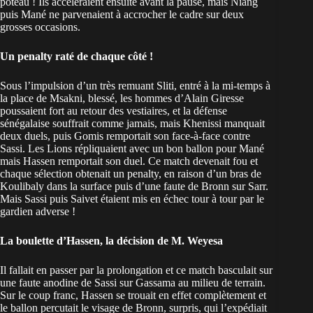
poteau ! Ils accéléraient ensuite avant la pause, mais Niang
puis Mané ne parvenaient à accrocher le cadre sur deux
grosses occasions.
Un penalty raté de chaque côté !
Sous l’impulsion d’un très remuant Sliti, entré à la mi-temps à
la place de Msakni, blessé, les hommes d’Alain Giresse
poussaient fort au retour des vestiaires, et la défense
sénégalaise souffrait comme jamais, mais Khenissi manquait
deux duels, puis Gomis remportait son face-à-face contre
Sassi. Les Lions répliquaient avec un bon ballon pour Mané
mais Hassen remportait son duel. Ce match devenait fou et
chaque sélection obtenait un penalty, en raison d’un bras de
Koulibaly dans la surface puis d’une faute de Bronn sur Sarr.
Mais Sassi puis Saivet étaient mis en échec tour à tour par le
gardien adverse !
La boulette d’Hassen, la décision de M. Weyesa
Il fallait en passer par la prolongation et ce match basculait sur
une faute anodine de Sassi sur Gassama au milieu de terrain.
Sur le coup franc, Hassen se trouait en effet complètement et
le ballon percutait le visage de Bronn, surpris, qui l’expédiait