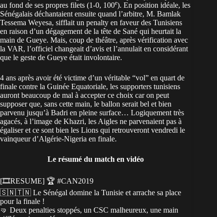
e
au fond de ses propres filets (1-0, 100
). En position idéale, les
Sénégalais déchantaient ensuite quand l’arbitre, M. Bamlak
Tessema Weyesa, sifflait un penalty en faveur des Tunisiens
en raison d’un dégagement de la tête de Sané qui heurtait la
main de Gueye. Mais, coup de théâtre, après vérification avec
la VAR, l’officiel changeait d’avis et l’annulait en considérant
que le geste de Gueye était involontaire.
4 ans après avoir été victime d’un véritable “vol” en quart de
finale contre la Guinée Equatoriale, les supporters tunisiens
auront beaucoup de mal à accepter ce choix car on peut
supposer que, sans cette main, le ballon serait bel et bien
parvenu jusqu’à Badri en pleine surface… Logiquement très
agacés, à l’image de Khazri, les Aigles ne parvenaient pas à
égaliser et ce sont bien les Lions qui retrouveront vendredi le
vainqueur d’Algérie-Nigeria en finale.
Le résumé du match en vidéo
[🎞️RESUME] 🏆
#CAN2019
🇸🇳🇹🇳 Le Sénégal domine la Tunisie et arrache sa place
pour la finale !
🤜 Deux penalties stoppés, un CSC malheureux, une main