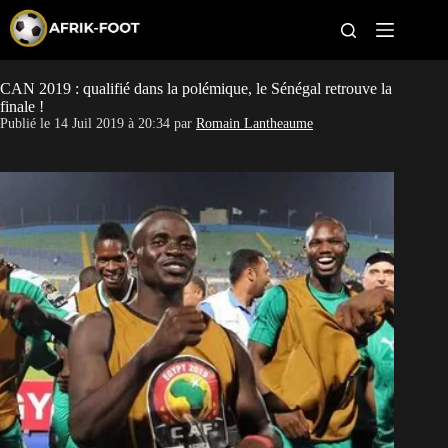
S
k
i
p
t
CAN 2019 : qualifié dans la polémique, le Sénégal retrouve la
CAN féminine
o
finale !
c
Publié le
14 Juil 2019 à 20:34
par
Romain Lantheaume
o
CAN 2027
n
t
Pays
e
n
t
Clubs
Classement
Paris sportifs