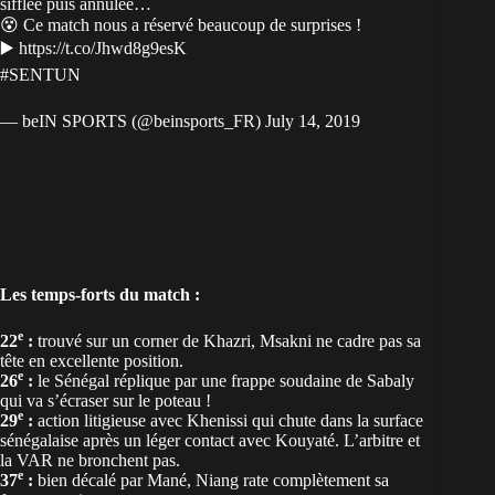
sifflée puis annulée…
😵 Ce match nous a réservé beaucoup de surprises !
▶️
https://t.co/Jhwd8g9esK
#SENTUN
— beIN SPORTS (@beinsports_FR)
July 14, 2019
Les temps-forts du match :
e
22
:
trouvé sur un corner de Khazri, Msakni ne cadre pas sa
tête en excellente position.
e
26
:
le Sénégal réplique par une frappe soudaine de Sabaly
qui va s’écraser sur le poteau !
e
29
:
action litigieuse avec Khenissi qui chute dans la surface
sénégalaise après un léger contact avec Kouyaté. L’arbitre et
la VAR ne bronchent pas.
e
37
:
bien décalé par Mané, Niang rate complètement sa