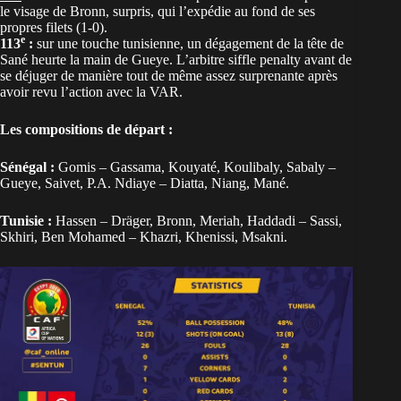
le visage de Bronn, surpris, qui l’expédie au fond de ses
propres filets (1-0).
e
113
:
sur une touche tunisienne, un dégagement de la tête de
Sané heurte la main de Gueye. L’arbitre siffle penalty avant de
se déjuger de manière tout de même assez surprenante après
avoir revu l’action avec la VAR.
Les compositions de départ :
Sénégal :
Gomis – Gassama, Kouyaté, Koulibaly, Sabaly –
Gueye, Saivet, P.A. Ndiaye – Diatta, Niang, Mané.
Tunisie :
Hassen – Dräger, Bronn, Meriah, Haddadi – Sassi,
Skhiri, Ben Mohamed – Khazri, Khenissi, Msakni.