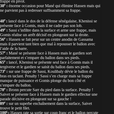
frappe en pivot.
e
38
:
énorme occasion pour Mané qui élimine Hassen mais qui
ne parvient pas à redresser suffisamment sa frappe.
e
48
:
lancé dans le dos de la défense sénégalaise, Khenissi se
présente face à Gomis, mais il ne cadre pas son lob.
e
49
:
Sassi s’infiltre dans la surface et arme une frappe, mais
Gomis réalise un arrêt décisif en plongeant sur la droite.
e
56
:
Hassen se fait peur sur un centre anodin de Gassama
mais il parvient tant bien que mal à repousser le ballon avec
l’aide de la barre.
e
57
:
Mané se présente face à Hassen mais le gardien sort
parfaitement et s’empare du ballon dans ses pieds.
e
65
:
lancé, Khenissi se présente seul face à Gomis mais il
tergiverse et le gardien se saisit du ballon dans ses pieds.
e
73
:
sur une frappe de Sassi, Koulibaly dévie le ballon du
bras en taclant. Penalty ! Sassi s’en charge mais sa frappe
manque de puissance et Gomis plonge du bon côté et
s’empare du ballon.
e
78
:
Bronn percute Sarr du pied dans la surface. Penalty !
Saivet se présente face à Hassen mais le gardien effectue une
parade décisive en plongeant sur sa gauche !
e
89
:
sur un superbe enchaînement dans la surface, Saivet
trouve le petit filet.
e
100
:
Hassen rate sa sortie sur coup franc et le ballon percute