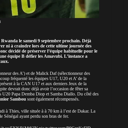
t
e Rwanda le samedi 9 septembre prochain. Déjà
rer ni à craindre lors de cette ultime journée des
onc décidé de préserver l’équipe habituelle
pour le
une équipe B défier les Amavubi. L’instance a
caux.
nneur des A’) et de Ma
lick Daf (sélectionneur des
aucoup fréquenté les équipes U17, U20 et A’ de la
 présent à la CAN U17 et aux derniers Jeux de la
ite devrait donc déjà avoir l’occasion de fêter sa
tes U20
Papa Demba Diop et Samba Diallo. Du côté des
unior Sambou
sont également récompensés.
di à Thies, ville située à à 70 km à l’est de Dakar. La
le Sénégal ayant perdu son bras de fer.