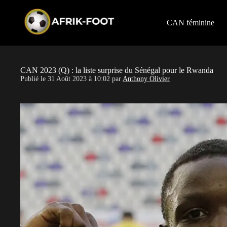
S
k
i
CAN féminine
p
t
o
c
o
CAN 2023 (Q) : la liste surprise du Sénégal pour le Rwanda
n
Publié le
31 Août 2023 à 10:02
par
Anthony Olivier
t
e
n
t