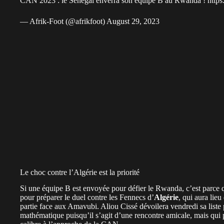
CAN 2023 : le Sénégal enverra son équipe B au Rwanda !
http
— Afrik-Foot (@afrikfoot)
August 29, 2023
Le choc contre l’Algérie est la priorité
Si une équipe B est envoyée pour défier le Rwanda, c’est parce 
pour préparer le duel contre les Fennecs d’
Algérie
, qui aura lieu
partie face aux Amavubi. Aliou Cissé dévoilera vendredi sa liste
mathématique puisqu’il s’agit d’une rencontre amicale, mais qui