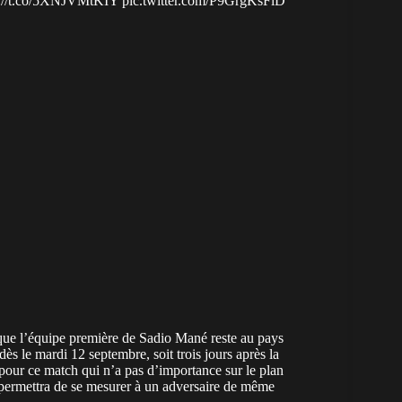
s://t.co/5XNJVMtKIY
pic.twitter.com/P9GrgKsFlD
que l’équipe première de Sadio Mané reste au pays
 dès le mardi 12 septembre, soit trois jours après la
 pour ce match qui n’a pas d’importance sur le plan
 permettra de se mesurer à un adversaire de même