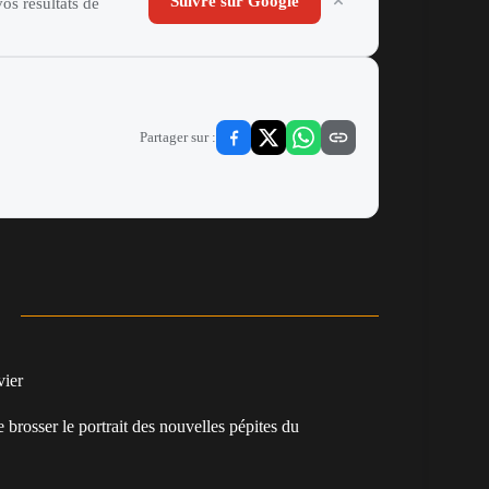
Suivre sur Google
os résultats de
Partager sur :
vier
e brosser le portrait des nouvelles pépites du
.