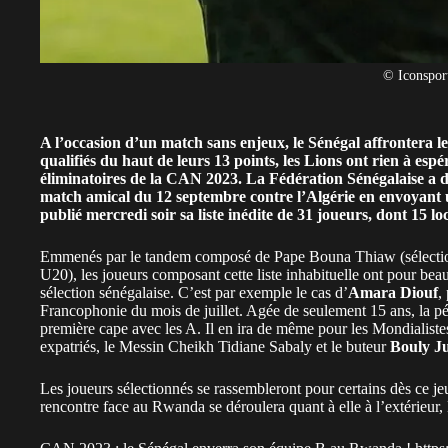
© Iconspor
A l’occasion d’un match sans enjeux, le
Sénégal
affrontera l
qualifiés du haut de leurs 13 points, les Lions ont rien à espé
éliminatoires de la CAN 2023.
La Fédération Sénégalaise a d
match amical du 12 septembre contre l’Algérie en envoyant 
publié mercredi soir sa liste inédite de 31 joueurs, dont 15 lo
Emmenés par le tandem composé de Pape Bouna Thiaw (sélectio
U20), les joueurs composant cette liste inhabituelle ont pour be
sélection sénégalaise. C’est par exemple le cas d’
Amara Diouf
,
Francophonie du mois de juillet. Agée de seulement 15 ans, la pép
première cape avec les A. Il en ira de même pour les Mondialis
expatriés, le Messin Cheikh Tidiane Sabaly et le buteur
Bouly J
Les joueurs sélectionnés se rassembleront pour certains dès ce jeu
rencontre face au Rwanda se déroulera quant à elle à l’extérieur, 