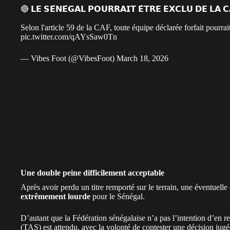
🔴 𝗟𝗘 𝗦𝗘́𝗡𝗘́𝗚𝗔𝗟 𝗣𝗢𝗨𝗥𝗥𝗔𝗜𝗧 𝗘̂𝗧𝗥𝗘 𝗘𝗫𝗖𝗟𝗨 𝗗𝗘 𝗟𝗔 
Selon l'article 59 de la CAF, toute équipe déclarée forfait pourrait
pic.twitter.com/qAYsSaw0Tn
— Vibes Foot (@VibesFoot)
March 18, 2026
Une double peine difficilement acceptable
Après avoir perdu un titre remporté sur le terrain, une éventuelle
extrêmement lourde
pour le Sénégal.
D’autant que la Fédération sénégalaise n’a pas l’intention d’en re
(TAS) est attendu, avec la volonté de contester une décision jugé