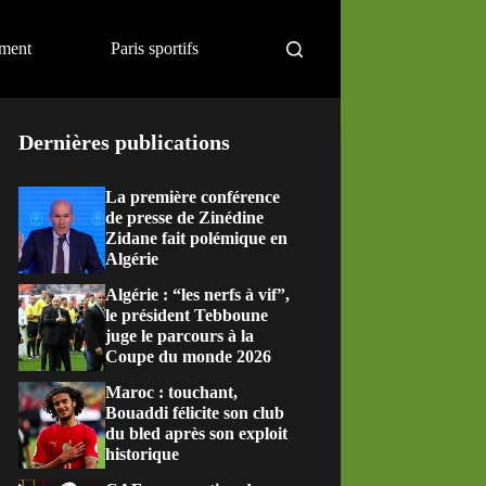
ement
Paris sportifs
Dernières publications
La première conférence
de presse de Zinédine
Zidane fait polémique en
Algérie
Algérie : “les nerfs à vif”,
le président Tebboune
juge le parcours à la
Coupe du monde 2026
Maroc : touchant,
Bouaddi félicite son club
du bled après son exploit
historique