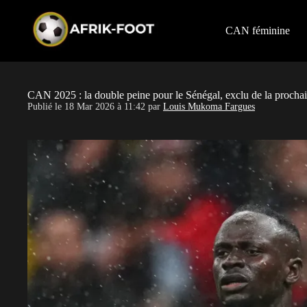
S
k
i
CAN féminine
p
t
o
c
o
CAN 2025 : la double peine pour le Sénégal, exclu de la prochai
n
Publié le
18 Mar 2026 à 11:42
par
Louis Mukoma Fargues
t
e
n
t