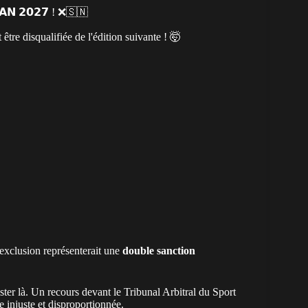
𝗖𝗔𝗡 𝟮𝟬𝟮𝟳 ! ❌🇸🇳
 être disqualifiée de l'édition suivante ! 🤯
 exclusion représenterait une
double sanction
ster là. Un recours devant le Tribunal Arbitral du Sport
e injuste et disproportionnée.