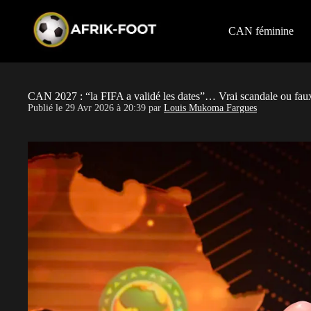
S
k
i
CAN féminine
p
t
o
c
o
CAN 2027 : “la FIFA a validé les dates”… Vrai scandale ou fau
n
Publié le
29 Avr 2026 à 20:39
par
Louis Mukoma Fargues
t
e
n
t