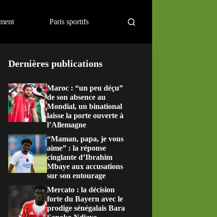
ement
Paris sportifs
Dernières publications
Maroc : “un peu déçu”
de son absence au
Mondial, un binational
laisse la porte ouverte à
l’Allemagne
“Maman, papa, je vous
aime” : la réponse
cinglante d’Ibrahim
Mbaye aux accusations
sur son entourage
Mercato : la décision
forte du Bayern avec le
prodige sénégalais Bara