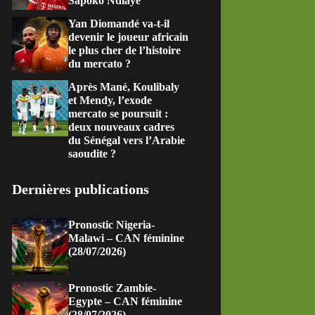
Sapoko Ndiaye
Yan Diomandé va-t-il
devenir le joueur africain
le plus cher de l’histoire
du mercato ?
Après Mané, Koulibaly
et Mendy, l’exode
mercato se poursuit :
deux nouveaux cadres
du Sénégal vers l’Arabie
saoudite ?
Dernières publications
Pronostic Nigeria-
Malawi – CAN féminine
(28/07/2026)
Pronostic Zambie-
Egypte – CAN féminine
(28/07/2026)