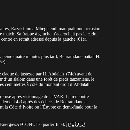
estiaires, Razaki Juma Mbegelendi manquait une occasion
ce match. Sa frappe à gauche n’accrochait pas le cadre
n centre en retrait adressé depuis la gauche (61e).
 À peine quatre minutes plus tard, Benramdane battait H.
5e).
lé claqué de justesse par H. Abdalah (74e) avant de
r d’un slalom dans une forêt de pieds tanzaniens, le
ues centimètres à côté du montant droit d’Abdalah.
 refusé après visionnage de la VAR. La rencontre
 finalement 4-3 après des échecs de Benramdane et
nt la Côte d’Ivoire ou l’Égypte en demi-finale pour la
alEnergiesAFCONU17
quarter-final. 🇹🇿🇩🇿