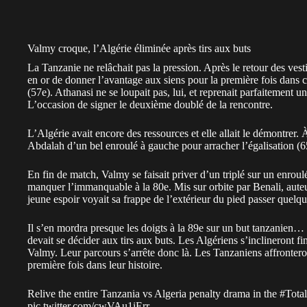
Valmy croque, l’Algérie éliminée après tirs aux buts
La Tanzanie ne relâchait pas la pression. Après le retour des v
en or de donner l’avantage aux siens pour la première fois dans 
(57e). Athanasi ne se loupait pas, lui, et reprenait parfaitement u
L’occasion de signer le deuxième doublé de la rencontre.
L’Algérie avait encore des ressources et elle allait le démontrer.
Abdalah d’un bel enroulé à gauche pour arracher l’égalisation (6
En fin de match, Valmy se faisait priver d’un triplé sur un enrou
manquer l’immanquable à la 80e. Mis sur orbite par Benali, auteu
jeune espoir voyait sa frappe de l’extérieur du pied passer quelq
Il s’en mordra presque les doigts à la 89e sur un but tanzanien…
devait se décider aux tirs aux buts. Les Algériens s’inclineront
Valmy. Leur parcours s’arrête donc là. Les Tanzaniens affrontero
première fois dans leur histoire.
Relive the entire Tanzania vs Algeria penalty drama in the
#Tot
pic.twitter.com/cwVAu1iErr