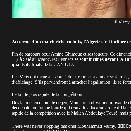
© Alamy
Au terme d’un match riche en buts, l’Algérie s’est inclinée 
Fin de parcours pour Amine Ghimouz et ses joueurs. Ce diman
11), à Salé au Maroc, les
Fennecs
se sont inclinés devant la Tan
quarts de finale
de la
CAN U17
.
Les Verts ont mené au score à deux reprises avant de se faire égal
d’affichage. S’ils parviendront à arracher l’égalisation, ils se fer
Le but le plus rapide de la compétition
Dès la troisième minute de jeu, Mouhammad Valmy trouvait le ch
décochait une frappe lourde qui trouvait la lucarne droite d’Haji Ab
rapide de la compétition avec le Malien Abdoulaye Touré, mais pe
There was never stopping this one! Mouhammad Valmy. 😮‍💨🇩🇿