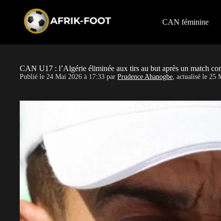
S
k
i
CAN féminine
p
t
o
c
o
CAN U17 : l’Algérie éliminée aux tirs au but après un match co
n
Publié le
24 Mai 2026 à 17:33
par
Prudence Ahanogbe
, actualisé le
25 
t
e
n
t