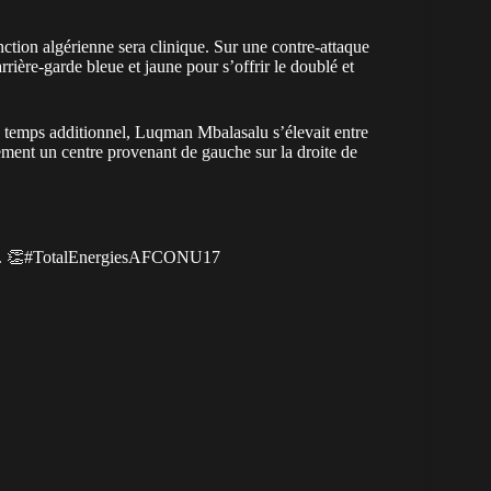
nction algérienne sera clinique. Sur une contre-attaque
ière-garde bleue et jaune pour s’offrir le doublé et
e temps additionnel, Luqman Mbalasalu s’élevait entre
ent un centre provenant de gauche sur la droite de
. 👏
#TotalEnergiesAFCONU17