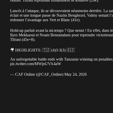
Hamis. Tifrani repoussait brillamment sa tentative (29e).
Lancés à l’attaque, ils se découvraient néanmoins derrière. La sa
éclair et une longue passe de Nazim Benghezel, Valmy semait l’arr
redonner l’avantage aux Vert et Blanc (41e).
Hold-up parfait avant la mi-temps ? Que nenni ! En effet, dans l
Ilyes Mekkaoui et Noam Benramdane pour reprendre victorieusem
Tifrani (45e+8).
🎥 HIGHLIGHTS: 🇹🇿 (4)3-3(3) 🇩🇿
An unforgettable battle ends with Tanzania winning on penalties
pic.twitter.com/MWjnUVA4aW
— CAF Online (@CAF_Online)
May 24, 2026