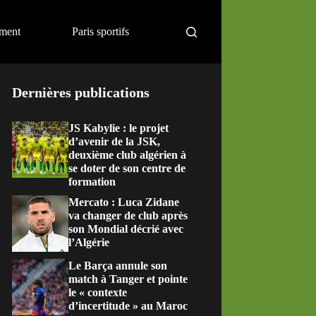
ement
Paris sportifs
Dernières publications
JS Kabylie : le projet
d’avenir de la JSK,
deuxième club algérien à
se doter de son centre de
formation
Mercato : Luca Zidane
va changer de club après
son Mondial décrié avec
l’Algérie
Le Barça annule son
match à Tanger et pointe
le « contexte
d’incertitude » au Maroc