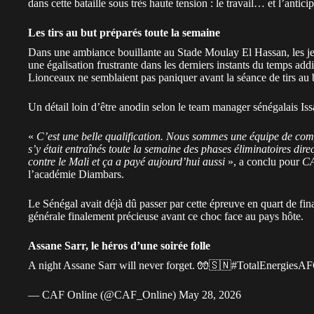
dans cette bataille sous très haute tension : le travail… et l’antici
Les tirs au but préparés toute la semaine
Dans une ambiance bouillante au Stade Moulay El Hassan, les jeu
une égalisation frustrante dans les derniers instants du temps addi
Lionceaux ne semblaient pas paniquer avant la séance de tirs au 
Un détail loin d’être anodin selon le team manager sénégalais Iss
«
C’est une belle qualification. Nous sommes une équipe de compé
s’y était entraînés toute la semaine des phases éliminatoires dire
contre le Mali et ça a payé aujourd’hui aussi
», a conclu pour
C
l’académie Diambars.
Le Sénégal avait déjà dû passer par cette épreuve en quart de fina
générale finalement précieuse avant ce choc face au pays hôte.
Assane Sarr, le héros d’une soirée folle
A night Assane Sarr will never forget. 🧤🇸🇳
#TotalEnergies
— CAF Online (@CAF_Online)
May 28, 2026