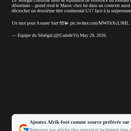
Le Sénégal confirme ainsi sa réputation de référence du football 
désormais – grand rival le Maroc chez lui dans un contexte aussi
décrocher un deuxième titre continental U17 face à la surprenan
Un mot pour Assane Sarr 🧤💫
pic.twitter.com/MWFhXcL9HL
— Equipe du Sénégal (@GaindeYi)
May 29, 2026
Ajoutez Afrik-foot comme source préférée sur
Retrouvez nos articles plus souvent et facilement dans v