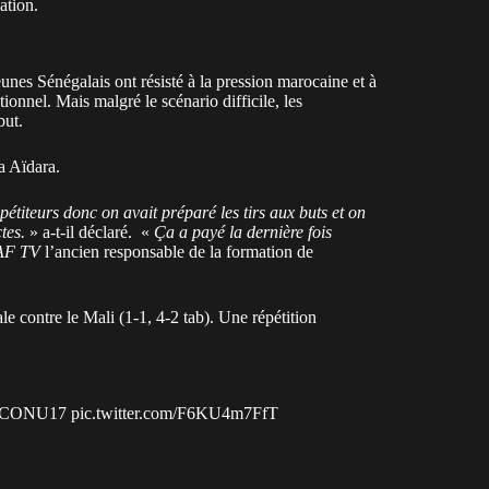
pation.
nes Sénégalais ont résisté à la pression marocaine et à
tionnel. Mais malgré le scénario difficile, les
but.
a Aïdara.
titeurs donc on avait préparé les tirs aux buts et on
ctes.
» a-t-il déclaré. «
Ça a payé la dernière fois
AF TV
l’ancien responsable de la formation de
le contre le Mali (1-1, 4-2 tab). Une répétition
AFCONU17
pic.twitter.com/F6KU4m7FfT