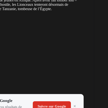
de jeunes en Afrique. Après avoir fait tomber son –
 hostile, les Lionceaux tenteront désormais de
te Tanzanie, tombeuse de l’Égypte.
 Google
Suivre sur Google
os résultats de