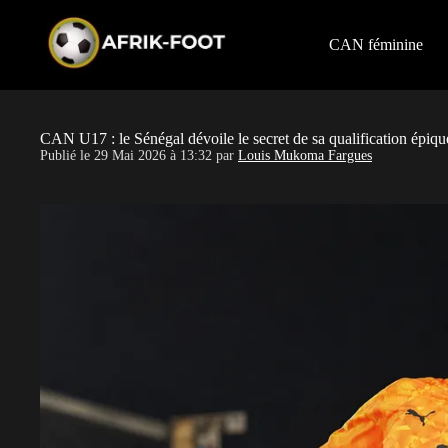
S
k
i
CAN féminine
p
t
o
c
o
CAN U17 : le Sénégal dévoile le secret de sa qualification épiq
n
Publié le
29 Mai 2026 à 13:32
par
Louis Mukoma Fargues
t
e
n
t