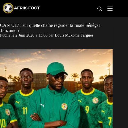
S
k
i
p
t
CAN U17 : sur quelle chaîne regarder la finale Sénégal-
CAN féminine
o
Tanzanie ?
c
Publié le
2 Juin 2026 à 13:06
par
Louis Mukoma Fargues
o
CAN 2027
n
t
Pays
e
n
t
Clubs
Classement
Paris sportifs