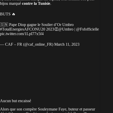
bijou marqué
contre la Tunisie
.
BUTS 🔥
🇸🇳 Pape Diop gagne le Soulier d’Or Umbro
#TotalEnergiesAFCONU20
2023👏
@Umbro
|
@Fsfofficielle
pic.twitter.com/1LpI77x5f4
— CAF – FR (@caf_online_FR)
March 11, 2023
Aucun but encaissé
Alors que son compère Souleymane Faye, buteur et passeur