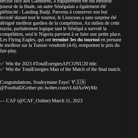
décisif face aux Gambiens, a logiquement été élu meilleur
joueur de la finale, un autre Sénégalais a également été
plébiscité : Landing Badji. Parvenu à conserver son but
inviolé durant tout le tournoi, le Lionceau a sans surprise été
désigné meilleur gardien de la compétition. Au milieu de cette
razzia, parfaitement logique tant le Sénégal a survolé la
compétition, seul le Nigeria parvient à se faire une petite place.
Les Flying Eagles, qui ont
terminé 3es du tournoi
en prenant
le meilleur sur la Tunisie vendredi (4-0), remportent le prix du
fair-play.
✅ Win the 2023
#TotalEnergiesAFCONU20
title.
✅ Win the TotalEnergies Man of the Match of the final match.
Congratulations, Souleymane Faye! 🏅🇸🇳
@Football2Gether
pic.twitter.com/vL6dAoWyMz
— CAF (@CAF_Online)
March 11, 2023