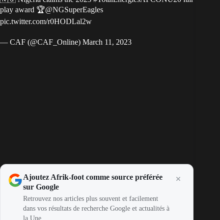
play award 🏆
@NGSuperEagles
pic.twitter.com/r0HODLal2w
— CAF (@CAF_Online)
March 11, 2023
Ajoutez Afrik-foot comme source préférée
sur Google
Retrouvez nos articles plus souvent et facilement
dans vos résultats de recherche Google et actualités à
la Une.