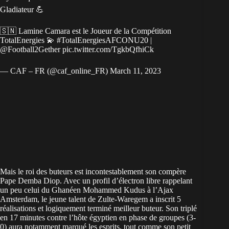
Gladiateur 💪
🇸🇳 Lamine Camara est le Joueur de la Compétition
TotalEnergies 💫
#TotalEnergiesAFCONU20
|
@Football2Gether
pic.twitter.com/TgkbQfhiCk
— CAF – FR (@caf_online_FR)
March 11, 2023
Mais le roi des buteurs est incontestablement son compère
Pape Demba Diop. Avec un profil d’électron libre rappelant
un peu celui du Ghanéen Mohammed Kudus à l’Ajax
Amsterdam, le jeune talent de Zulte-Waregem a inscrit 5
réalisations et logiquement terminé meilleur buteur. Son triplé
en 17 minutes contre l’hôte égyptien en phase de groupes (3-
0) aura notamment marqué les esprits, tout comme son petit