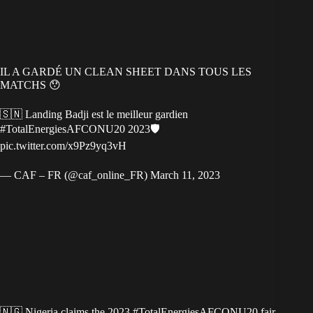
IL A GARDÉ UN CLEAN SHEET DANS TOUS LES
MATCHS 😯
🇸🇳 Landing Badji est le meilleur gardien
#TotalEnergiesAFCONU20
2023🛡️
pic.twitter.com/x9Pz9yq3vH
— CAF – FR (@caf_online_FR)
March 11, 2023
🇳🇬 Nigeria claims the 2023
#TotalEnergiesAFCONU20
fair