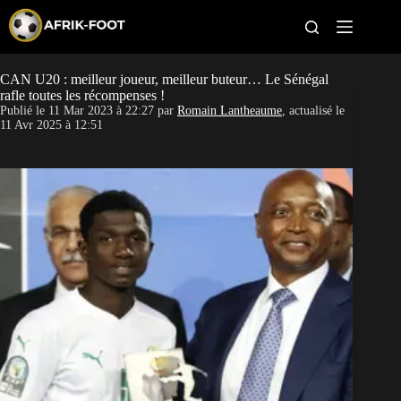
S
k
i
p
t
CAN U20 : meilleur joueur, meilleur buteur… Le Sénégal
CAN féminine
o
rafle toutes les récompenses !
c
Publié le
11 Mar 2023 à 22:27
par
Romain Lantheaume
, actualisé le
o
CAN 2027
11 Avr 2025 à 12:51
n
t
Pays
e
n
t
Clubs
Classement
Paris sportifs