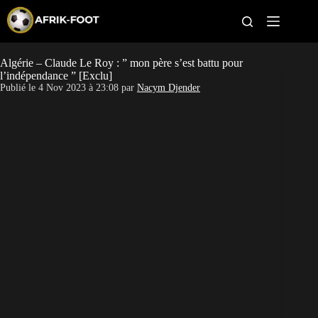
S
k
i
p
t
Algérie – Claude Le Roy : ” mon père s’est battu pour
CAN féminine
o
l’indépendance ” [Exclu]
c
Publié le
4 Nov 2023 à 23:08
par
Nacym Djender
o
CAN 2027
n
t
Pays
e
n
t
Clubs
Classement
Paris sportifs