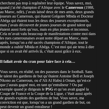
cherchent pas trop à regénérer leur équipe. Vous savez, moi,
quand j’ai été champion d’Afrique avec le
Cameroun
(1988,
au Maroc, ndlr), j’avais laissé deux de mes amis, deux grands
joueurs au Cameroun, qui étaient Grégoire Mbida et Docteur
Abéga qui étaient tous les deux des joueurs exceptionnels,
mais j’avais découvert de jeunes joueurs de grand talent qui
étaient aussi forts qu’eux, mais en plus jeunes et inconnus.
Cela m’avait valu beaucoup de manifestations contre moi dans
les rues camerounaises avant notre départ au Maroc, mais
après, lorsqu’on a été sacrés champions d’Afrique, tout le
monde a oublié Mbida et Abéga. C’est moi qui aie tenu à dire
que si on avait été arrivés là, c’était aussi grâce à eux.
Il fallait avoir du cran pour faire face à cela…
Vous savez, en réalité, on des passeurs dans le football. Sans
le talent des gardiens de but qu’étaient Antoine Bell et Joseph
Nkono au Cameroun, ou d’Ali Al Habsi à Oman, qu’est-ce
que j’aurais gagné moi, en tant qu’entraîneur ? Ou par
exemple quand je dirigeais le
PSG
et qu’on avait gagné la
Coupe de France et la Coupe de la Ligue, c’était aussi après
de grands exploits des gardiens de but. Vous savez, ma
conviction est que, lorsqu’on a un grand gardien de but, on
peut devenir un grand entraîneur !