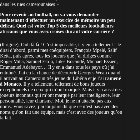
dans les rues camerounaises »
Pour revenir au football, on va vous demander
maintenant d’effectuer un exercice de mémoire un peu
délicat. Quel est votre Top 5 des meilleurs footballeurs
africains que vous avez croisés durant votre carrière ?
(Il rigole), Ouh là là ! C’est impossible, il y en a tellement ! Je
dirai d’abord, parmi mes coéquipiers, François Mpelé, Salif
Keïta, puis après, tous les joueurs que j’ai dirigés comme
Roger Milla, Samuel Eto’o, Jules Bocandé, Michael Essien,
Emmanuel Adebayor… Il y en a dans tous les pays où j’ai
entraîné. J’ai eu la chance de découvrir Georges Weah quand
il arrivait au Cameroun très jeune du Libéria et je l’ai
ramené
à Monaco
. Il y a tellement, tellement de bons joueurs
exceptionnels de ceux qui m’ont marqué. Mais il y a aussi des
joueurs inconnus qui m’ont marqué par leur intelligence, leur
personnalité, leur charisme. Moi, je ne m’attache pas aux
noms. Vous savez, j’ai toujours dit que ce n’est pas avec des
noms qu’on fait une équipe, mais c’est avec des joueurs qu’on
la fait.