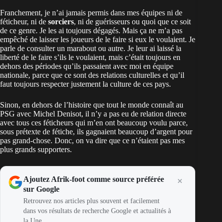
Franchement, je n’ai jamais permis dans mes équipes ni de
féticheur, ni de
sorciers
, ni de guérisseurs ou quoi que ce soit
de ce genre. Je les ai toujours dégagés. Mais ça ne m’a pas
empêché de laisser les joueurs de le faire si eux le voulaient. Je
parle de consulter un marabout ou autre. Je leur ai laissé la
liberté de le faire s’ils le voulaient, mais c’était toujours en
dehors des périodes qu’ils passaient avec moi en équipe
nationale, parce que ce sont des relations culturelles et qu’il
faut toujours respecter justement la culture de ces pays.
Sinon, en dehors de l’histoire que tout le monde connaît au
PSG avec Michel Denisot, il n’y a pas eu de relation directe
avec tous ces féticheurs qui m’en ont beaucoup voulu parce,
sous prétexte de fétiche, ils gagnaient beaucoup d’argent pour
pas grand-chose. Donc, on va dire que ce n’étaient pas mes
plus grands supporters.
Ajoutez Afrik-foot comme source préférée
sur Google
Retrouvez nos articles plus souvent et facilement
dans vos résultats de recherche Google et actualités à
la Une.