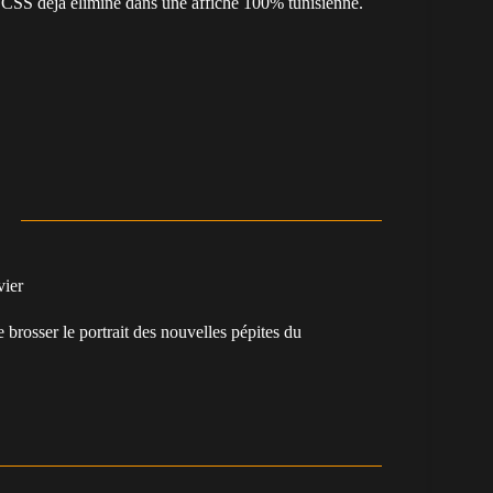
un CSS déjà éliminé dans une affiche 100% tunisienne.
vier
e brosser le portrait des nouvelles pépites du
.