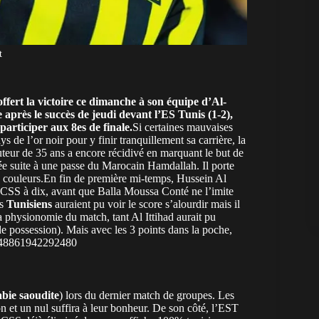
t
fert la victoire ce dimanche à son équipe d’Al-
re après
le succès de jeudi devant l’ES Tunis (1-2)
,
participer aux 8es de finale.
Si certaines mauvaises
e l’or noir pour y finir tranquillement sa carrière, la
uteur de 35 ans a encore récidivé en marquant le but de
isée suite à une passe du Marocain Hamdallah. Il porte
s couleurs.En fin de première mi-temps, Hussein Al
du CSS à dix, avant que Balla Moussa Conté ne l’imite
es
Tunisiens
auraient pu voir le score s’alourdir mais il
la physionomie du match, tant Al Ittihad aurait pu
de possession). Mais avec les 3 points dans la poche,
85748861942292480
bie saoudite
) lors du dernier match de groupes. Les
ion et un nul suffira à leur bonheur. De son côté, l’EST