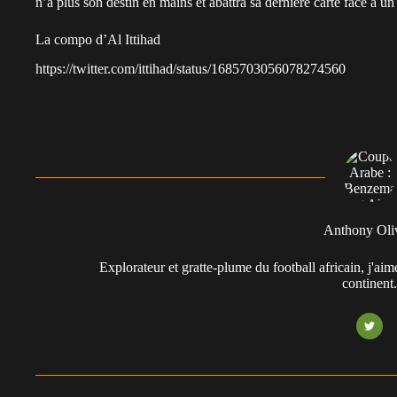
n’a plus son destin en mains et abattra sa dernière carte face à 
La compo d’Al Ittihad
https://twitter.com/ittihad/status/1685703056078274560
Anthony Oli
Explorateur et gratte-plume du football africain, j'aim
continent