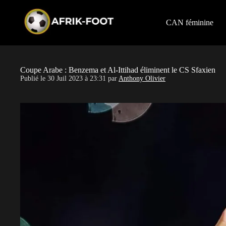
S
k
i
CAN féminine
p
t
o
c
o
Coupe Arabe : Benzema et Al-Ittihad éliminent le CS Sfaxien
n
Publié le
30 Juil 2023 à 23:31
par
Anthony Olivier
t
e
n
t