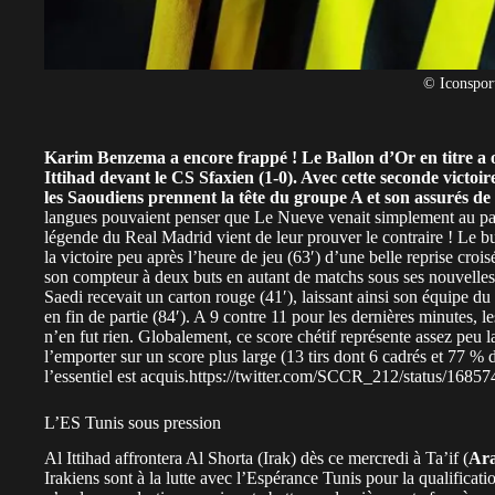
© Iconspor
Karim Benzema a encore frappé ! Le Ballon d’Or en titre a of
Ittihad devant le CS Sfaxien (1-0). Avec cette seconde victoi
les Saoudiens prennent la tête du groupe A et son assurés de 
langues pouvaient penser que Le Nueve venait simplement au pays d
légende du Real Madrid vient de leur prouver le contraire ! Le b
la victoire peu après l’heure de jeu (63′) d’une belle reprise cro
son compteur à deux buts en autant de matchs sous ses nouvelle
Saedi recevait un carton rouge (41′), laissant ainsi son équipe 
en fin de partie (84′). A 9 contre 11 pour les dernières minutes, l
n’en fut rien. Globalement, ce score chétif représente assez peu 
l’emporter sur un score plus large (13 tirs dont 6 cadrés et 77 % 
l’essentiel est acquis.https://twitter.com/SCCR_212/status/16
L’ES Tunis sous pression
Al Ittihad affrontera Al Shorta (Irak) dès ce mercredi à Ta’if (
Ara
Irakiens sont à la lutte avec l’Espérance Tunis pour la qualificat