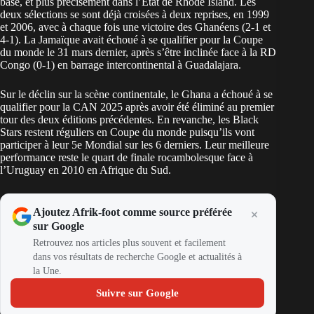
base, et plus précisément dans l’Etat de Rhode Island. Les
deux sélections se sont déjà croisées à deux reprises, en 1999
et 2006, avec à chaque fois une victoire des Ghanéens (2-1 et
4-1). La Jamaïque avait échoué à se qualifier pour la Coupe
du monde le 31 mars dernier, après s’être
inclinée face à la RD
Congo (0-1) en barrage intercontinental
à Guadalajara.
Sur le déclin sur la scène continentale, le Ghana a échoué à se
qualifier pour la CAN 2025 après avoir été éliminé au premier
tour des deux éditions précédentes. En revanche, les Black
Stars restent réguliers en Coupe du monde puisqu’ils vont
participer à leur 5e Mondial sur les 6 derniers. Leur meilleure
performance reste le quart de finale rocambolesque face à
l’Uruguay en 2010 en Afrique du Sud.
Ajoutez Afrik-foot comme source préférée
sur Google
Retrouvez nos articles plus souvent et facilement
dans vos résultats de recherche Google et actualités à
la Une.
Suivre sur Google