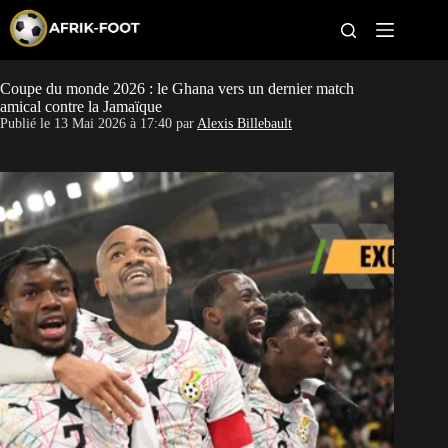
S
k
i
p
t
Coupe du monde 2026 : le Ghana vers un dernier match
CAN féminine
o
amical contre la Jamaïque
c
Publié le
13 Mai 2026 à 17:40
par
Alexis Billebault
o
CAN 2027
n
t
Pays
e
n
t
Clubs
Classement
Paris sportifs