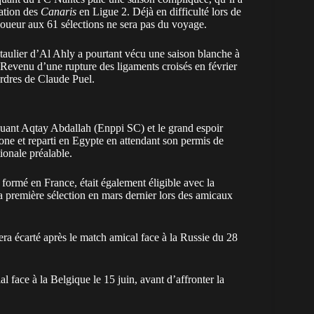
gation des
Canaris
en Ligue 2. Déjà en difficulté lors de
 joueur aux 61 sélections ne sera pas du voyage.
ulier d’Al Ahly a pourtant vécu une saison blanche à
 Revenu d’une rupture des ligaments croisés en février
ordres de Claude Puel.
aquant Aqtay Abdallah (Enppi SC) et le grand espoir
lone et
reparti en Egypte en attendant son permis de
ionale préalable.
ormé en France, était également éligible avec la
a première sélection en mars dernier lors des amicaux
ra écarté après le match amical face à la Russie du 28
face à la Belgique le 15 juin, avant d’affronter la