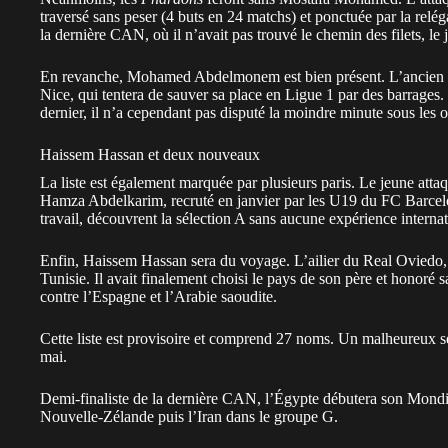
traversé sans peser (4 buts en 24 matchs) et ponctuée par la relé
la dernière CAN, où il n’avait pas trouvé le chemin des filets, le
En revanche, Mohamed Abdelmonem est bien présent. L’ancien ta
Nice, qui tentera de sauver sa place en Ligue 1 par des barrages.
dernier, il n’a cependant pas disputé la moindre minute sous les 
Haissem Hassan et deux nouveaux
La liste est également marquée par plusieurs paris. Le jeune att
Hamza Abdelkarim
, recruté en janvier par les U19 du FC Barce
travail
, découvrent la sélection A sans aucune expérience internat
Enfin, Haissem Hassan sera du voyage. L’ailier du Real Oviedo, f
Tunisie.
Il avait finalement choisi le pays de son père
et honoré s
contre l’Espagne et l’Arabie saoudite.
Cette liste est provisoire et comprend 27 noms. Un malheureux se
mai.
Demi-finaliste de la dernière CAN, l’Égypte débutera son Mondial 
Nouvelle-Zélande puis l’Iran dans le groupe G.