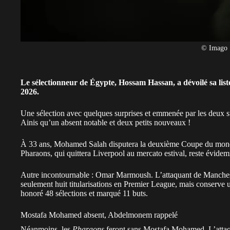
© Imago
Le sélectionneur de Égypte, Hossam Hassan, a dévoilé sa li
2026.
Une sélection avec quelques surprises et emmenée par les deux
Ainis qu’un absent notable et deux petits nouveaux !
À 33 ans, Mohamed Salah disputera la deuxième Coupe du monde 
Pharaons, qui quittera Liverpool au mercato estival, reste évidemm
Autre incontournable : Omar Marmoush. L’attaquant de Manchest
seulement huit titularisations en Premier League, mais conserve un
honoré 48 sélections et marqué 11 buts.
Mostafa Mohamed absent, Abdelmonem rappelé
Néanmoins, les
Pharaons
feront sans Mostafa Mohamed. L’attaq