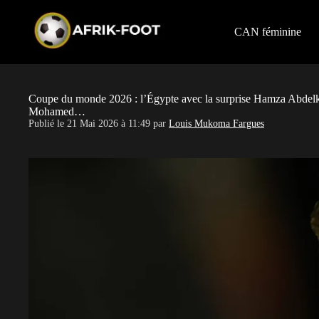
S
k
i
CAN féminine
p
t
o
c
o
Coupe du monde 2026 : l’Égypte avec la surprise Hamza Abdelkar
n
Mohamed…
t
Publié le
21 Mai 2026 à 11:49
par
Louis Mukoma Fargues
e
n
t