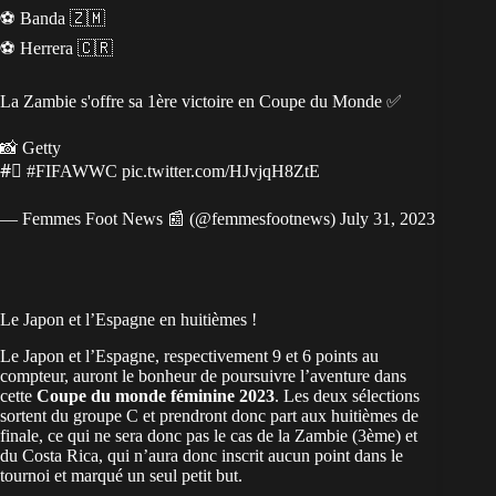
⚽️ Banda 🇿🇲
⚽️ Herrera 🇨🇷
La Zambie s'offre sa 1ère victoire en Coupe du Monde ✅
📸 Getty
#⃣
#FIFAWWC
pic.twitter.com/HJvjqH8ZtE
— Femmes Foot News 📰 (@femmesfootnews)
July 31, 2023
Le Japon et l’Espagne en huitièmes !
Le Japon et l’Espagne, respectivement 9 et 6 points au
compteur, auront le bonheur de poursuivre l’aventure dans
cette
Coupe du monde féminine 2023
. Les deux sélections
sortent du groupe C et prendront donc part aux huitièmes de
finale, ce qui ne sera donc pas le cas de la Zambie (3ème) et
du Costa Rica, qui n’aura donc inscrit aucun point dans le
tournoi et marqué un seul petit but.