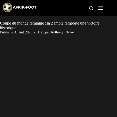
S
k
i
p
t
Coupe du monde féminine : la Zambie remporte une victoire
CAN féminine
o
historique !
c
Publié le
31 Juil 2023 à 11:25
par
Anthony Olivier
o
CAN 2027
n
t
Pays
e
n
t
Clubs
Classement
Paris sportifs