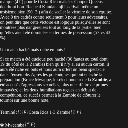
marque (47′) pour le Costa Rica mais les Cooper Queens
tiendront bon. Racheal Kundananji inscrivait même un
troisième pion (90+3′) afin de sceller la victoire de son équipe.
Avec 8 tirs cadrés contre seulement 3 pour leurs adversaires,
on peut dire que cette victoire est logique puisqu’elles se sont
montrées plus dangereuses tout au long de la partie, bien
qu’elles aient été dominées en termes de possession (57 vs 43
%).
Un match haché mais riche en buts !
Si ce match a été quelque peu haché (30 fautes au total dont
19 du côté de la Zambie) bien qu’il n’y ai eu aucun carton, il
aura été riche en buts et nous aura offert un beau spectacle
dans l’ensemble. Après les polémiques qui ont entaché la
préparation (Bruce Mwappe, le sélectionneur de la
Zambie
, a
été accusé d’agressions sexuelles, plus une affaire de primes
impayées) et les deux humiliations reçues en début de
compétition, ce succès permet à la Zambie de clôturer le
tournoi sur une bonne note.
Terminé : 🇨🇷 Costa Rica 1-3 Zambie 🇿🇲
⚽️ Mweemba 🇿🇲