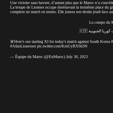
Une victoire sans bavure, d’autant plus que le Maroc n’a concédé 
La troupe de Lionnes occupe dorénavant la troisième place du g
comptent un match en moins. Elle jouera son destin jeudi face au
La compo du 
 كوريا الجنوبية
🚨Here's our starting XI for today's match against South Korea
#AtlasLionesses
pic.twitter.com/KmUyRX9d3N
— Équipe du Maroc (@EnMaroc)
July 30, 2023