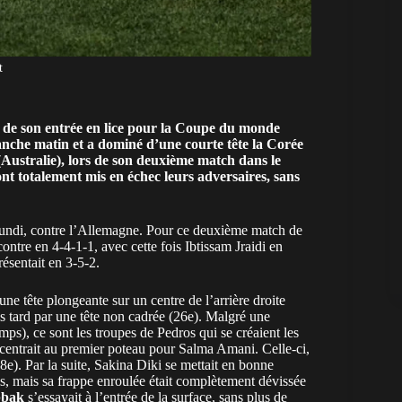
t
s de son entrée en lice pour la Coupe du monde
manche matin et a dominé d’une courte tête la Corée
Australie), lors de son deuxième match dans le
nt totalement mis en échec leurs adversaires, sans
, lundi, contre l’Allemagne. Pour ce deuxième match de
ntre en 4-4-1-1, avec cette fois Ibtissam Jraidi en
ésentait en 3-5-2.
ne tête plongeante sur un centre de l’arrière droite
s tard par une tête non cadrée (26e). Malgré une
ps), ce sont les troupes de Pedros qui se créaient les
centrait au premier poteau pour Salma Amani. Celle-ci,
8e). Par la suite, Sakina Diki se mettait en bonne
vis, mais sa frappe enroulée était complètement dévissée
bbak
s’essayait à l’entrée de la surface, sans plus de