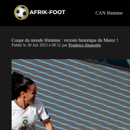
S
k
i
CAN féminine
p
t
o
c
o
Coupe du monde féminine : victoire historique du Maroc !
n
Publié le
30 Juil 2023 à 08:52
par
Prudence Ahanogbe
t
e
n
t