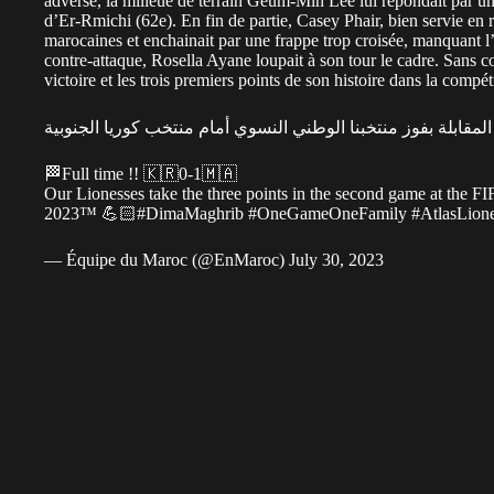
adverse, la milieue de terrain Geum-Min Lee lui répondait par un 
d’Er-Rmichi (62e). En fin de partie, Casey Phair, bien servie en r
marocaines et enchainait par une frappe trop croisée, manquant l
contre-attaque, Rosella Ayane loupait à son tour le cadre. Sans c
victoire et les trois premiers points de son histoire dans la compét
🏁Full time !! 🇰🇷0-1🇲🇦
Our Lionesses take the three points in the second game at th
2023™ 💪🏻
#DimaMaghrib
#OneGameOneFamily
#AtlasLion
— Équipe du Maroc (@EnMaroc)
July 30, 2023