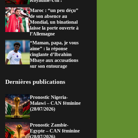
Royaume-Uni !
Maroc : “un peu déçu”
de son absence au
Mondial, un binational
laisse la porte ouverte à
l’Allemagne
“Maman, papa, je vous
aime” : la réponse
cinglante d’Ibrahim
Mbaye aux accusations
sur son entourage
Dernières publications
Pronostic Nigeria-
Malawi – CAN féminine
(28/07/2026)
Pronostic Zambie-
Egypte – CAN féminine
(28/07/2026)