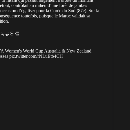
tir rasant qui passait largement à droite du montant
etrait, contrôlait au milieu d’une forêt de jambes
’occasion d’égaliser pour la Corée du Sud (87e). Sur la
onséquence toutefois, puisque le Maroc validait sa
ition.
نهاية المقابلة بفوز منتخبنا الوطني النسوي أمام منتخب كوريا الجنوبية 👏🏻
e FIFA Women's World Cup Australia & New Zealand
esses
pic.twitter.com/rNLuEtb4CH