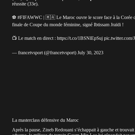
réussite (33e).
⚽
#FIFAWWC
| 🇲🇦 Le Maroc ouvre le score face à la Corée 
finale de Coupe du monde féminine, signé Ibtissam Jraïdi !
📺 Le match en direct :
https://t.co/1BSNlEpSuj
pic.twitter.co
— francetvsport (@francetvsport)
July 30, 2023
La masterclass défensive du Maroc
Après la pause, Zineb Redouani s’échappait à gauche et trouvai