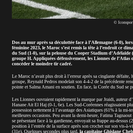
© Iconspor
Dos au mur après sa
déculottée face à l’Allemagne (6-0)
, lor
féminine 2023, le
Maroc
s’est remis la tête à l’endroit ce di
du Sud (1-0), sur la pelouse du Cooper Stadium d’Adélaïde (
groupe H. Appliquées défensivement, les Lionnes de l’Atlas o
concéder le moindre tir cadré.
Le Maroc n’avait plus droit à l’erreur après sa cinglante défaite
groupe, Reynald Pedros modelait son 4-4-2 de la précédente renco
pointe et Salma Amani en soutien. En face, la Corée du Sud se pr
Les Lionnes ouvraient rapidement la marque par Jraidi, auteur d’u
Hanane Ait El Haj (0-1, 6e). Les Sud-Coréennes réagissaient plu
possession nettement à l’avantage des Asiatiques (61% à la mi-tem
meilleures occasions. Peu avant la demi-heure, Fatima Tagnaout 
se présentant face à la gardienne, envoyait sa frappe au-dessus (2
position à l’entrée de la surface après son crochet sur son vis-à-
(31e). Quelques secondes plus tard,
la capitaine Ghislane Che