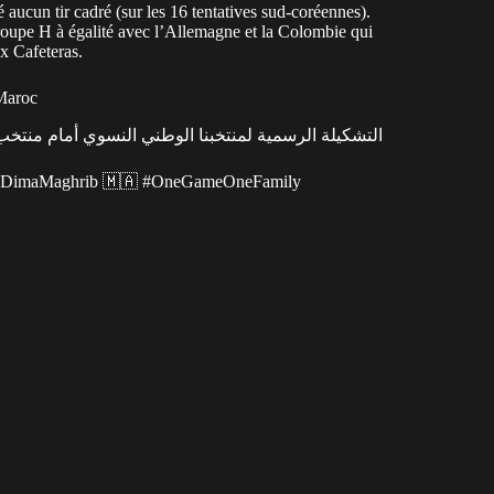
aucun tir cadré (sur les 16 tentatives sud-coréennes).
roupe H à égalité avec l’Allemagne et la Colombie qui
x Cafeteras.
Maroc
التشكيلة الرسمية لمنتخبنا الوطني النسوي أمام منتخب 🇰🇷
#DimaMaghrib
🇲🇦
#OneGameOneFamily