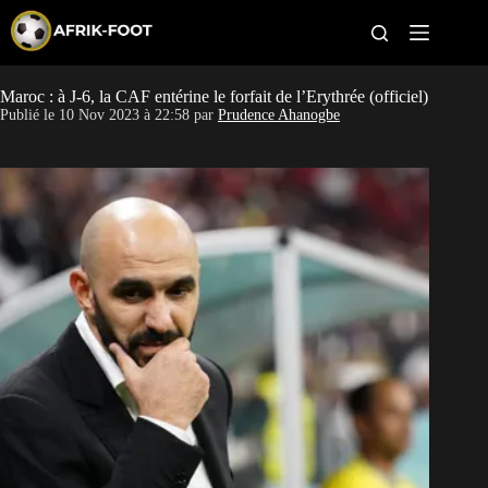
S
k
i
p
t
Maroc : à J-6, la CAF entérine le forfait de l’Erythrée (officiel)
CAN féminine
o
Publié le
10 Nov 2023 à 22:58
par
Prudence Ahanogbe
c
o
CAN 2027
n
t
Pays
e
n
t
Clubs
Classement
Paris sportifs