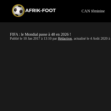
S
k
i
CAN féminine
p
t
o
c
o
FIFA : le Mondial passe à 48 en 2026 !
n
Publié le
10 Jan 2017 à 13:10
par
Rédaction
, actualisé le
4 Août 2020 à
t
e
n
t