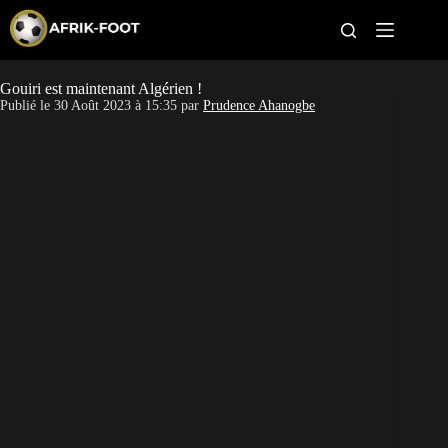
S
k
i
p
t
Gouiri est maintenant Algérien !
CAN féminine
o
Publié le
30 Août 2023 à 15:35
par
Prudence Ahanogbe
c
o
CAN 2027
n
t
Pays
e
n
t
Clubs
Classement
Paris sportifs