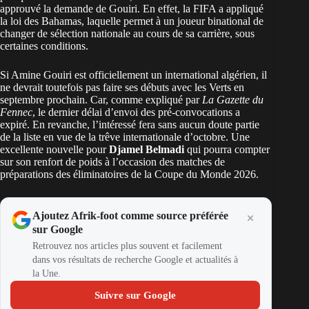
approuvé la demande de Gouiri. En effet, la FIFA a appliqué
la loi des Bahamas, laquelle permet à un joueur binational de
changer de sélection nationale au cours de sa carrière, sous
certaines conditions.
Si Amine Gouiri est officiellement un international algérien, il
ne devrait toutefois pas faire ses débuts avec les Verts en
septembre prochain. Car, comme expliqué par
La Gazette du
Fennec
, le dernier délai d’envoi des pré-convocations a
expiré. En revanche, l’intéressé fera sans aucun doute partie
de la liste en vue de la trêve internationale d’octobre. Une
excellente nouvelle pour
Djamel Belmadi
qui pourra compter
sur son renfort de poids à l’occasion des matches de
préparations des éliminatoires de la Coupe du Monde 2026.
Ajoutez Afrik-foot comme source préférée
sur Google
Retrouvez nos articles plus souvent et facilement
dans vos résultats de recherche Google et actualités à
la Une.
Suivre sur Google