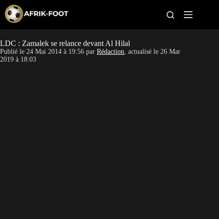
S
k
i
p
t
LDC : Zamalek se relance devant Al Hilal
CAN féminine
o
Publié le
24 Mai 2014 à 19:56
par
Rédaction
, actualisé le
26 Mar
c
2019 à 18:03
o
CAN 2027
n
t
Pays
e
n
t
Clubs
Classement
Paris sportifs