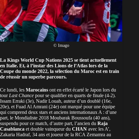
© Imago
La Kings World Cup Nations 2025 se tient actuellement
en Italie. Et, à l’instar des Lions de l’Atlas lors de la
Coupe du monde 2022, la sélection du Maroc est en train
de réussir un superbe parcours.
Ce lundi, les
Marocains
ont en effet écarté le Japon lors du
tour
Last Chance
pour se qualifier en quarts de finale (4-2).
Issam Erraki (3e), Nadir Louah, auteur d’un doublé (16e,
20e), et Fuad Al Amrani (24e) ont marqué pour une équipe
qui comprend deux stars et anciens internationaux A : d’une
part, le Mondialiste 2018 Moubarak Boussoufa (40 ans),
suspendu pour ce match, d’autre part, l’ancien du
Raja
Casablanca
et double vainqueur du
CHAN
avec les A’,
Zakaria Hadraf, 34 ans et joueur de la RCA Zemamra au