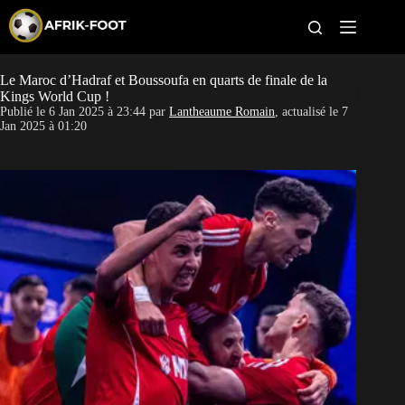
S
k
i
p
t
Le Maroc d’Hadraf et Boussoufa en quarts de finale de la
CAN féminine
o
Kings World Cup !
c
Publié le
6 Jan 2025 à 23:44
par
Lantheaume Romain
, actualisé le
7
o
CAN 2027
Jan 2025 à 01:20
n
t
Pays
e
n
t
Clubs
Classement
Paris sportifs