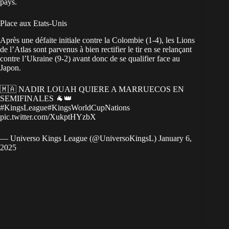
pays.
Place aux Etats-Unis
Après une défaite initiale contre la Colombie (1-4), les Lions
de l’Atlas sont parvenus à bien rectifier le tir en se relançant
contre l’Ukraine (9-2) avant donc de se qualifier face au
Japon.
🇲🇦 NADIR LOUAH QUIERE A MARRUECOS EN
SEMIFINALES 🐐👑
#KingsLeague
#KingsWorldCupNations
pic.twitter.com/XukptHYzbX
— Universo Kings League (@UniversoKingsL)
January 6,
2025