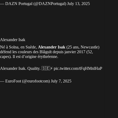
— DAZN Portugal (@DAZNPortugal)
July 13, 2025
Alexander Isak
Né à Solna, en Suède,
Alexander Isak
(25 ans, Newcastle)
défend les couleurs des Blågult depuis janvier 2017 (52,
capes). Il est d’origine
érythréenne
.
Alexander Isak. Quality. 🇸🇪⚡️
pic.twitter.com/tFqHMnlHaP
— EuroFoot (@eurofootcom)
July 7, 2025