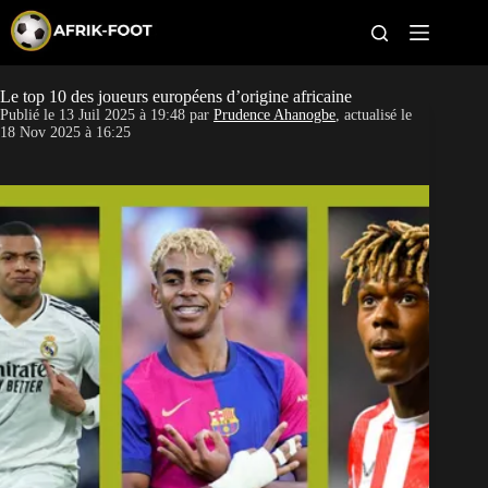
S
k
i
p
t
Le top 10 des joueurs européens d’origine africaine
CAN féminine
o
Publié le
13 Juil 2025 à 19:48
par
Prudence Ahanogbe
, actualisé le
c
18 Nov 2025 à 16:25
o
CAN 2027
n
t
Pays
e
n
t
Clubs
Classement
Paris sportifs