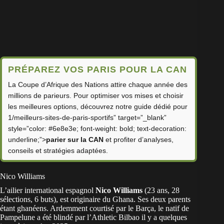
PRÉPAREZ VOS PARIS POUR LA CAN
La Coupe d’Afrique des Nations attire chaque année des
millions de parieurs. Pour optimiser vos mises et choisir
les meilleures options, découvrez notre guide dédié pour
1/meilleurs-sites-de-paris-sportifs” target=”_blank”
style=”color: #6e8e3e; font-weight: bold; text-decoration:
underline;”>
parier sur la CAN
et profiter d’analyses,
conseils et stratégies adaptées.
Nico Williams
L’ailier international espagnol
Nico Williams
(23 ans, 28
sélections, 6 buts), est originaire du
Ghana
. Ses deux parents
étant ghanéens. Ardemment courtisé par le Barça, le natif de
Pampelune a été blindé par l’Athletic Bilbao il y a quelques