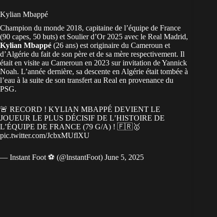
Kylian Mbappé
Champion du monde 2018, capitaine de l’équipe de
France
(90 capes, 50 buts) et Soulier d’Or 2025 avec le Real Madrid,
Kylian Mbappé
(26 ans) est originaire du
Cameroun
et
d’Algérie
du fait de son père et de sa mère respectivement.
Il
était en visite au Cameroun
en 2023 sur invitation de Yannick
Noah. L’année dernière, sa descente en Algérie
était tombée à
l’eau
à la suite de son transfert au Real en provenance du
PSG.
🚨 RECORD ! KYLIAN MBAPPÉ DEVIENT LE
JOUEUR LE PLUS DÉCISIF DE L’HISTOIRE DE
L’ÉQUIPE DE FRANCE (79 G/A) ! 🇫🇷🥇
pic.twitter.com/JcbxMUflXU
— Instant Foot ⚽️ (@lnstantFoot)
June 5, 2025