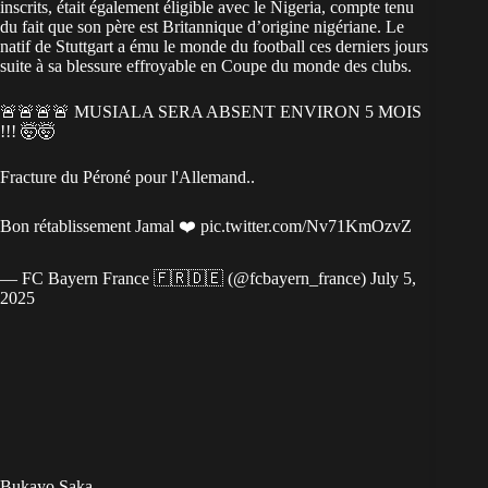
inscrits, était également éligible avec le Nigeria, compte tenu
du fait que son père est Britannique d’origine
nigériane
. Le
natif de Stuttgart a ému le monde du football ces derniers jours
suite à sa blessure effroyable en Coupe du monde des clubs.
🚨🚨🚨🚨 MUSIALA SERA ABSENT ENVIRON 5 MOIS
!!! 🤯🤯
Fracture du Péroné pour l'Allemand..
Bon rétablissement Jamal ❤️
pic.twitter.com/Nv71KmOzvZ
— FC Bayern France 🇫🇷🇩🇪 (@fcbayern_france)
July 5,
2025
Bukayo Saka