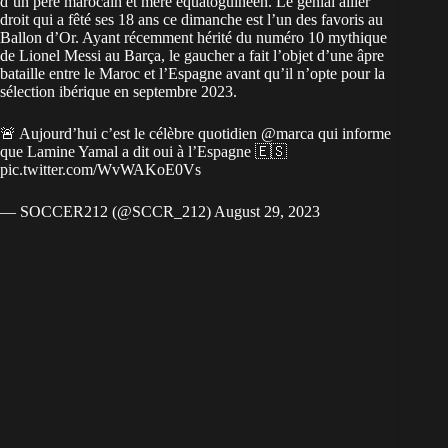
d’un père
marocain
et mère
équatoguinéen
. Le génial ailier
droit qui a fêté ses 18 ans ce dimanche est l’un des favoris au
Ballon d’Or. Ayant récemment hérité du numéro 10 mythique
de Lionel Messi au Barça, le gaucher a fait l’objet d’une âpre
bataille entre le Maroc et l’Espagne avant qu’il n’opte pour la
sélection ibérique en septembre 2023.
🚨 Aujourd’hui c’est le célèbre quotidien
@marca
qui informe
que Lamine Yamal a dit oui à l’Espagne 🇪🇸
pic.twitter.com/WvWAKoE0Vs
— SOCCER212 (@SCCR_212)
August 29, 2023