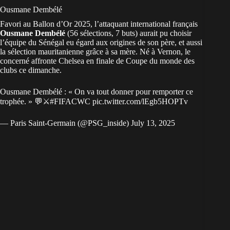
Ousmane Dembélé
Favori au Ballon d’Or 2025, l’attaquant international français
Ousmane Dembélé
(56 sélections, 7 buts) aurait pu choisir
l’équipe du
Sénégal
eu égard aux origines de son père, et aussi
la sélection
mauritanienne
grâce à sa mère. Né à Vernon, le
concerné affronte Chelsea en finale de Coupe du monde des
clubs ce dimanche.
Ousmane Dembélé : « On va tout donner pour remporter ce
trophée. » 💬⚔️
#FIFACWC
pic.twitter.com/lEgb5HOPTv
— Paris Saint-Germain (@PSG_inside)
July 13, 2025