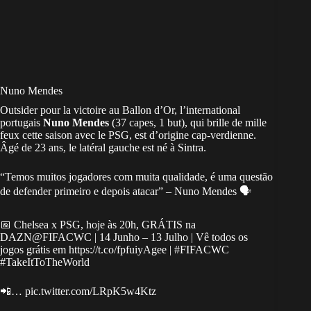
Nuno Mendes
Outsider pour la victoire au Ballon d’Or, l’international
portugais
Nuno Mendes
(37 capes, 1 but), qui brille de mille
feux cette saison avec le
PSG
, est d’origine
cap-verdienne
.
Âgé de 23 ans, le latéral gauche est né à Sintra.
“Temos muitos jogadores com muita qualidade, é uma questão
de defender primeiro e depois atacar” – Nuno Mendes 🗣️
📅 Chelsea x PSG, hoje às 20h, GRÁTIS na
DAZN
@FIFACWC
| 14 Junho – 13 Julho | Vê todos os
jogos grátis em
https://t.co/fpfuiyAgee
|
#FIFACWC
#TakeItToTheWorld
📲…
pic.twitter.com/LRpK5w4Ktz