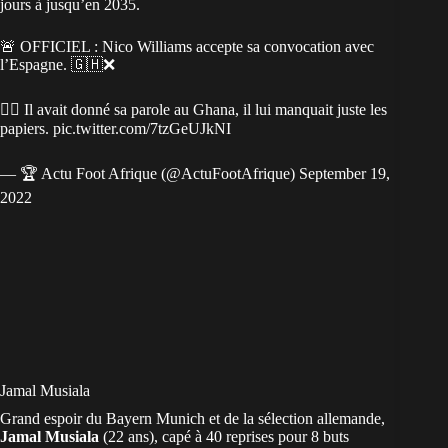
jours à jusqu’en 2035.
🚨 OFFICIEL : Nico Williams accepte sa convocation avec
l’Espagne. 🇬🇭❌
👉🏽 Il avait donné sa parole au Ghana, il lui manquait juste les
papiers.
pic.twitter.com/7tzGeUJkNI
— 🏆 Actu Foot Afrique (@ActuFootAfrique)
September 19,
2022
Jamal Musiala
Grand espoir du Bayern Munich et de la sélection allemande,
Jamal Musiala
(22 ans), capé à 40 reprises pour 8 buts