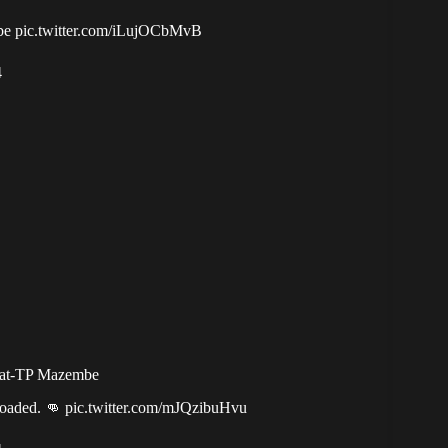
be
pic.twitter.com/iLujOCbMvB
4
at-TP Mazembe
loaded. 👊
pic.twitter.com/mJQzibuHvu