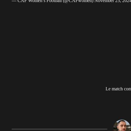
— CAF Women’s Football (@CAFwomen)
November 23, 202
Le match com