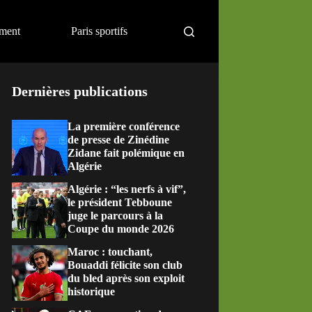
ement
Paris sportifs
Dernières publications
La première conférence
de presse de Zinédine
Zidane fait polémique en
Algérie
Algérie : “les nerfs à vif”,
le président Tebboune
juge le parcours à la
Coupe du monde 2026
Maroc : touchant,
Bouaddi félicite son club
du bled après son exploit
historique