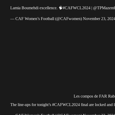
Lamia Boumehdi excellence. 🧠
#CAFWCL2024
|
@TPMazem
— CAF Women’s Football (@CAFwomen)
November 23, 202
Les compos de FAR Rab
The line-ups for tonight’s
#CAFWCL2024
final are locked and 