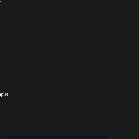
4
plet