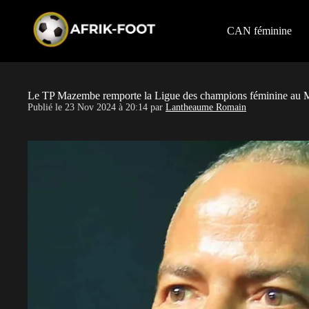
S
k
i
CAN féminine
p
t
o
c
o
Le TP Mazembe remporte la Ligue des champions féminine au 
n
Publié le
23 Nov 2024 à 20:14
par
Lantheaume Romain
t
e
n
t