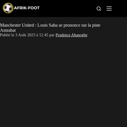
S
k
i
p
t
Manchester United : Louis Saha se prononce sur la piste
CAN féminine
o
Amrabat
c
Publié le
3 Août 2023 à 12:45
par
Prudence Ahanogbe
o
CAN 2027
n
t
Pays
e
n
t
Clubs
Classement
Paris sportifs