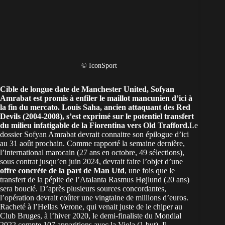
© IconSport
Cible de longue date de
Manchester United
,
Sofyan
Amrabat
est promis à enfiler le maillot mancunien d’ici à
la fin du mercato. Louis Saha, ancien attaquant des Red
Devils (2004-2008), s’est exprimé sur le potentiel transfert
du milieu infatigable de la Fiorentina vers Old Trafford.
Le
dossier Sofyan Amrabat devrait connaitre son épilogue d’ici
au 31 août prochain. Comme rapporté la semaine dernière,
l’international marocain (27 ans en octobre, 49 sélections),
sous contrat jusqu’en juin 2024, devrait faire l’objet d’une
offre concrète de la part de Man Utd
, une fois que le
transfert de la pépite de l’Atalanta Rasmus Højlund (20 ans)
sera bouclé. D’après plusieurs sources concordantes,
l’opération devrait coûter une vingtaine de millions d’euros.
Racheté à l’Hellas Verone, qui venait juste de le chiper au
Club Bruges, à l’hiver 2020, le demi-finaliste du Mondial
2022 compte 107 apparitions avec la Viola (1 but). Il