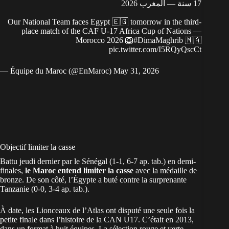
17 سنة — المغرب 2026
Our National Team faces Egypt 🇪🇬 tomorrow in the third-
place match of the CAF U-17 Africa Cup of Nations —
Morocco 2026 🦁
#DimaMaghrib
🇲🇦
pic.twitter.com/I5RQyQscCt
— Équipe du Maroc (@EnMaroc)
May 31, 2026
Objectif limiter la casse
Battu jeudi dernier par le Sénégal (1-1, 6-7 ap. tab.) en demi-
finales,
le
Maroc
entend limiter la casse
avec la médaille de
bronze. De son côté, l’Égypte a buté contre la surprenante
Tanzanie (0-0, 3-4 ap. tab.).
À date, les Lionceaux de l’Atlas ont disputé une seule fois la
petite finale dans l’histoire de la CAN U17. C’était en 2013,
dans un format à huit équipes. La sélection rouge et verte