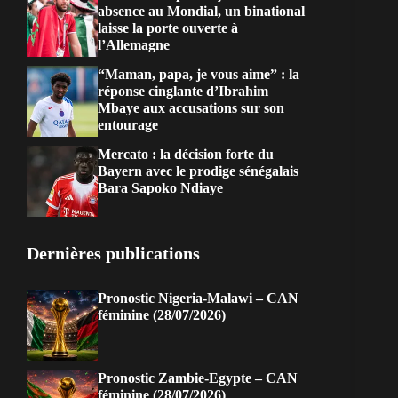
absence au Mondial, un binational
laisse la porte ouverte à
l’Allemagne
“Maman, papa, je vous aime” : la
réponse cinglante d’Ibrahim
Mbaye aux accusations sur son
entourage
Mercato : la décision forte du
Bayern avec le prodige sénégalais
Bara Sapoko Ndiaye
Dernières publications
Pronostic Nigeria-Malawi – CAN
féminine (28/07/2026)
Pronostic Zambie-Egypte – CAN
féminine (28/07/2026)