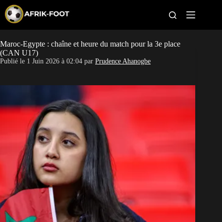
S
k
i
p
t
Maroc-Egypte : chaîne et heure du match pour la 3e place
CAN féminine
o
(CAN U17)
c
Publié le
1 Juin 2026 à 02:04
par
Prudence Ahanogbe
o
CAN 2027
n
t
Pays
e
n
t
Clubs
Classement
Paris sportifs