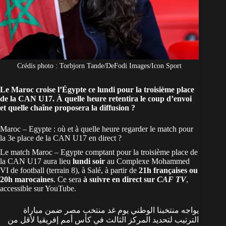
Crédis photo : Torbjorn Tande/DeFodi Images/Icon Sport
Le Maroc croise l’Égypte ce lundi pour la troisième place
de la CAN U17. À quelle heure retentira le coup d’envoi
et quelle chaîne proposera la diffusion ?
Maroc – Egypte : où et à quelle heure regarder le match pour
la 3e place de la CAN U17 en direct ?
Le match Maroc – Egypte comptant pour la troisième place de
la
CAN U17
aura lieu
lundi soir
au Complexe Mohammed
VI de football (terrain 8), à Salé, à partir de
21h françaises ou
20h marocaines
. Ce sera
à suivre en direct sur
CAF TV
,
accessible sur YouTube.
يواجه منتخبنا الوطني يوم غد منتخب مصر ضمن مباراة
الترتيب لتحديد المركز الثالث في كأس أمم إفريقيا لأقل من