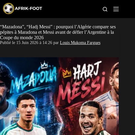
S
k
i
p
t
“Mazadona”, “Hadj Messi” : pourquoi l’Algérie compare ses
CAN féminine
o
pépites à Maradona et Messi avant de défier l’Argentine à la
c
Coupe du monde 2026
o
CAN 2027
Publié le
15 Juin 2026 à 14:26
par
Louis Mukoma Fargues
n
t
Pays
e
n
t
Clubs
Classement
Paris sportifs