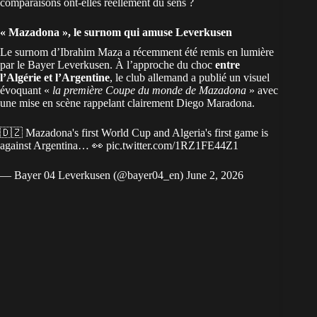
comparaisons ont-elles réellement du sens ?
« Mazadona », le surnom qui amuse Leverkusen
Le surnom d’Ibrahim Maza a récemment été remis en lumière
par le Bayer Leverkusen. À l’approche du choc
entre
l’Algérie et l’Argentine
, le club allemand a publié un visuel
évoquant «
la première Coupe du monde de Mazadona
» avec
une mise en scène rappelant clairement Diego Maradona.
🇩🇿 Mazadona's first World Cup and Algeria's first game is
against Argentina… 👀
pic.twitter.com/1RZ1FE44Z1
— Bayer 04 Leverkusen (@bayer04_en)
June 2, 2026