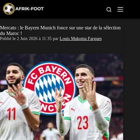
S
k
i
p
t
Mercato : le Bayern Munich fonce sur une star de la sélection
CAN féminine
o
du Maroc !
c
Publié le
2 Juin 2026 à 11:35
par
Louis Mukoma Fargues
o
CAN 2027
n
t
Pays
e
n
t
Clubs
Classement
Paris sportifs