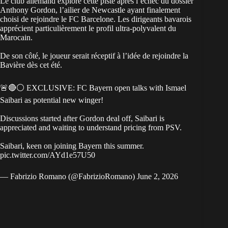
Le club allemand explore cette piste après l’échec du dossier
Anthony Gordon, l’ailier de Newcastle ayant finalement
choisi de rejoindre le FC Barcelone. Les dirigeants bavarois
apprécient particulièrement le profil ultra-polyvalent du
Marocain.
De son côté, le joueur serait réceptif à l’idée de rejoindre la
Bavière dès cet été.
🚨🔴⚪️ EXCLUSIVE: FC Bayern open talks with Ismael
Saibari as potential new winger!
Discussions started after Gordon deal off, Saibari is
appreciated and waiting to understand pricing from PSV.
Saibari, keen on joining Bayern this summer.
pic.twitter.com/AYd1e57U50
— Fabrizio Romano (@FabrizioRomano)
June 2, 2026