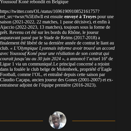
Youssouf Koné rebondit en Belgique
https://twitter.com/OL/status/1696190910852161757?
ref_src=twsrc%5EtfwIl est ensuite
envoyé à Troyes
pour une
saison (2021-2022, 22 matches, 1 passe décisive), et enfin à
Ajaccio (2022-2023, 13 matches), toujours sous la forme de
prêt. Revenu cet été sur les bords du Rhône, le joueur
auparavant passé par le Stade de Reims (2017-2018) a
finalement été libéré de sa dernière année de contrat le liant au
club.
« L’Olympique Lyonnais informe avoir trouvé un accord
avec Youssouf Koné pour une résiliation de son contrat qui
e
courait jusqu’au au 30 juin 2024 »
, a annoncé l’actuel 16
de
Ligue 1 via un communiqué.Le principal concerné a rejoint
dans la foulée le club belge de Molenbeek, propriété d’Eagle
Football, comme l’OL, et entraîné depuis cette saison par
Claudio Caçapa, ancien joueur des Gones (2001-2007) et ex-
entraineur adjoint de l’équipe première (2016-2023).