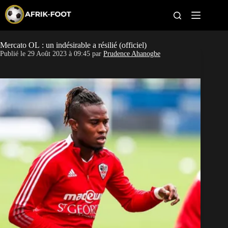
S
k
i
p
t
Mercato OL : un indésirable a résilié (officiel)
CAN féminine
o
Publié le
29 Août 2023 à 09:45
par
Prudence Ahanogbe
c
o
CAN 2027
n
t
Pays
e
n
t
Clubs
Classement
Paris sportifs