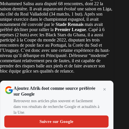
Mohammed Salisu aura disputé 68 rencontres, dont 22 la
saison dernière. Il avait auparavant évolué une saison en Liga,
du côté du Real Valladolid (34 matchs, 1 but). Après son
unique exercice dans le championnat espagnol, il avait
notamment été convoité par le
Stade Rennais
mais avait
préféré décliner pour rallier la
Premier League
. Capé à 6
reprises (2 buts) avec les Black Stars du Ghana, il a aussi
participé à la Coupe du monde 2022, disputant les trois
rencontres de poule face au Portugal, la Corée du Sud et
l’Uruguay. C’est donc avec une certaine expérience du haut-
niveau qu’il débarque en Principauté. Défenseur “moderne”
commettant relativement peu de fautes, il est c
apable de
prendre des risques balle aux pieds et de faire avancer son
bloc équipe grâce ses qualités de relance.
Ajoutez Afrik-foot comme source préférée
sur Google
Retrouvez nos articles plus souvent et facilement
dans vos résultats de recherche Google et actualités à
la Une.
Suivre sur Google