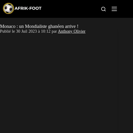
S
k
i
p
t
Monaco : un Mondialiste ghanéen arrive !
CAN féminine
o
Publié le
30 Juil 2023 à 10:12
par
Anthony Olivier
c
o
CAN 2027
n
t
Pays
e
n
t
Clubs
Classement
Paris sportifs