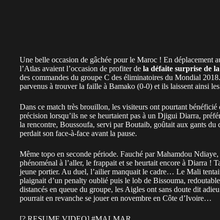
Une belle occasion de gâchée pour le Maroc ! En déplacement au 
l’Atlas avaient l’occasion de profiter de
la défaite surprise de 
des commandes du groupe C des éliminatoires du Mondial 2018
parvenus à trouver la faille à Bamako (0-0) et ils laissent ainsi 
Dans ce match très brouillon, les visiteurs ont pourtant bénéfici
précision lorsqu’ils ne se heurtaient pas à un Djigui Diarra, préf
la rencontre, Boussoufa, servi par Boutaib, goûtait aux gants du 
perdait son face-à-face avant la pause.
Même topo en seconde période. Fauché par Mahamdou Ndiaye, B
phénoménal à l’aller, le frappait et se heurtait encore à Diarra ! 
jeune portier. Au duel, l’ailier manquait le cadre… Le Mali tentai
plaignait d’un penalty oublié puis le lob de Bissouma, redoutable
distancés en queue du groupe, les Aigles ont sans doute dit adieu
pourrait en revanche se jouer en novembre en Côte d’Ivoire…
[? RESUME VIDEO]
#MALMAR