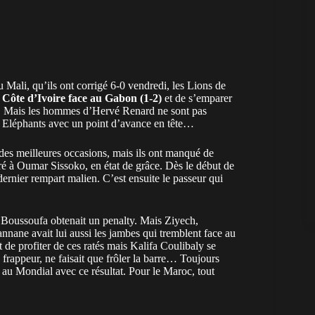
Mali, qu’ils ont corrigé 6-0 vendredi, les Lions de
la Côte d’Ivoire face au Gabon (1-2)
et de s’emparer
. Mais les hommes d’Hervé Renard ne sont pas
les Eléphants avec un point d’avance en tête…
é des meilleures occasions, mais ils ont manqué de
éré à Oumar Sissoko, en état de grâce. Dès le début de
dernier rempart malien. C’est ensuite le passeur qui
oussoufa obtenait un penalty. Mais Ziyech,
Tannane avait lui aussi les jambes qui tremblent face au
t de profiter de ces ratés mais Kalifa Coulibaly se
 frappeur, ne faisait que frôler la barre… Toujours
 au Mondial avec ce résultat. Pour le Maroc, tout