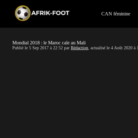
S
k
i
CAN féminine
p
t
o
c
o
Mondial 2018 : le Maroc cale au Mali
n
Publié le
5 Sep 2017 à 22:52
par
Rédaction
, actualisé le
4 Août 2020 à 
t
e
n
t