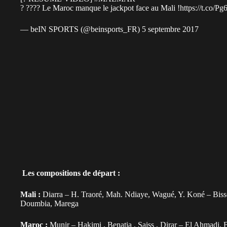
? ???? Le Maroc manque le jackpot face au Mali !
https://t.co/P
— beIN SPORTS (@beinsports_FR)
5 septembre 2017
Les compositions de départ :
Mali :
Diarra – H. Traoré, Mah. Ndiaye, Wagué, Y. Koné – Biss
Doumbia, Marega
Maroc :
Munir – Hakimi , Benatia , Saiss , Dirar – El Ahmadi, 