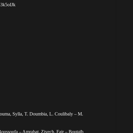
g63k5oIJk
ouma, Sylla, T. Doumbia, L. Coulibaly – M.
Boussoufa – Amrabat, Ziyech, Fajr – Boutaïb