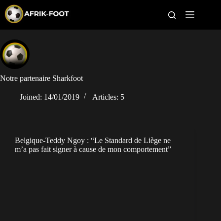
S
k
i
p
t
CAN féminine
o
c
o
CAN 2027
n
Notre partenaire Sharkfoot
t
Pays
e
Joined: 14/01/2019
Articles: 5
n
t
Clubs
Classement
Belgique-Teddy Ngoy : “Le Standard de Liège ne
m’a pas fait signer à cause de mon comportement”
Paris sportifs