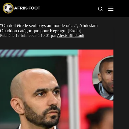
S
k
i
p
t
“On doit être le seul pays au monde où…”, Abdeslam
CAN féminine
o
Ouaddou catégorique pour Regragui [Exclu]
c
Publié le
17 Juin 2025 à 10:01
par
Alexis Billebault
o
CAN 2027
n
t
Pays
e
n
t
Clubs
Classement
Paris sportifs