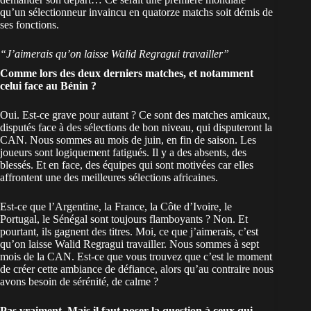
qu’un sélectionneur invaincu en quatorze matchs soit démis de
ses fonctions.
“J’aimerais qu’on laisse Walid Regragui travailler”
Comme lors des deux derniers matches, et notamment
celui face au
Bénin
?
Oui. Est-ce grave pour autant ? Ce sont des matches amicaux,
disputés face à des sélections de bon niveau, qui disputeront la
CAN
. Nous sommes au mois de juin, en fin de saison. Les
joueurs sont logiquement fatigués. Il y a des absents, des
blessés. Et en face, des équipes qui sont motivées car elles
affrontent une des meilleures sélections africaines.
Est-ce que l’Argentine, la
France
, la Côte d’Ivoire, le
Portugal, le Sénégal sont toujours flamboyants ? Non. Et
pourtant, ils gagnent des titres. Moi, ce que j’aimerais, c’est
qu’on laisse Walid Regragui travailler. Nous sommes à sept
mois de la CAN. Est-ce que vous trouvez que c’est le moment
de créer cette ambiance de défiance, alors qu’au contraire nous
avons besoin de sérénité, de calme ?
Pas vraiment. Mais il faut poser la question à ceux qui