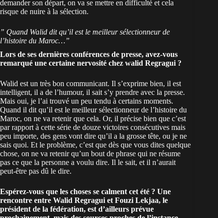
demander son départ, on va se mettre en difficulté et cela
risque de nuire à la sélection.
” Quand Walid dit qu’il est le meilleur sélectionneur de
l’histoire du Maroc…”
Lors de ses dernières conférences de presse, avez-vous
remarqué une certaine nervosité chez walid Regragui ?
Walid est un très bon communicant. Il s’exprime bien, il est
intelligent, il a de l’humour, il sait s’y prendre avec la presse.
Mais oui, je l’ai trouvé un peu tendu à certains moments.
Quand il dit qu’il est le
meilleur sélectionneur de l’histoire du
Maroc
, on ne va retenir que cela. Or, il précise bien que c’est
par rapport à cette série de douze victoires consécutives mais
peu importe, des gens vont dire qu’il a la grosse tête, ou je ne
sais quoi. Et le problème, c’est que dès que vous dites quelque
chose, on ne va retenir qu’un bout de phrase qui ne résume
pas ce que la personne a voulu dire. Il le sait, et il n’aurait
peut-être pas dû le dire.
Espérez-vous que les choses se calment cet été ? Une
rencontre entre Walid Regragui et Fouzi Lekjaa, le
président de la fédération, est d’ailleurs prévue
prochainement, mais des sources proches de l’instance