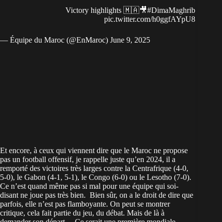
Victory highlights 🇲🇦🎥
#DimaMaghrib
pic.twitter.com/h0ggfAYpU8
— Équipe du Maroc (@EnMaroc)
June 9, 2025
Et encore, à ceux qui viennent dire que le Maroc ne propose
pas un football offensif, je rappelle juste qu’en 2024, il a
remporté des victoires très larges contre la
Centrafrique
(4-0,
5-0), le
Gabon
(4-1, 5-1), le Congo (6-0) ou le Lesotho (7-0).
Ce n’est quand même pas si mal pour une équipe qui soi-
disant ne joue pas très bien. Bien sûr, on a le droit de dire que
parfois, elle n’est pas flamboyante. On peut se montrer
critique, cela fait partie du jeu, du débat. Mais de là à
demander son départ… Ce serait une première mondiale