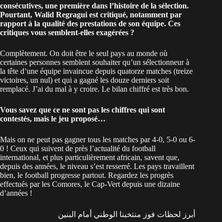
consécutives
, une première dans l’histoire de la sélection.
Pourtant,
Walid Regragui est critiqué
, notamment par
rapport à la qualité des prestations de son équipe. Ces
critiques vous semblent-elles exagérées ?
Complètement. On doit être le seul pays au monde où
certaines personnes semblent souhaiter qu’un sélectionneur à
la tête d’une équipe invaincue depuis quatorze matches (treize
victoires, un nul) et qui a gagné les douze derniers soit
remplacé. J’ai du mal à y croire. Le bilan chiffré est très bon.
Vous savez que ce ne sont pas les chiffres qui sont
contestés, mais le jeu proposé…
Mais on ne peut pas gagner tous les matches par 4-0, 5-0 ou 6-
0 ! Ceux qui suivent de près l’actualité du football
international, et plus particulièrement africain, savent que,
depuis des années, le niveau s’est resserré. Les pays travaillent
bien, le football progresse partout. Regardez les progrès
effectués par les
Comores
, le Cap-Vert depuis une dizaine
d’années !
أبرز لحظات فوز منتخبنا الوطني أمام البنين