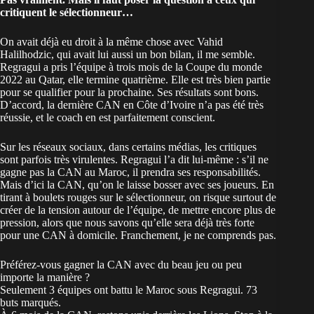
critiquent le sélectionneur…
On avait déjà eu droit à la même chose avec Vahid
Halilhodzic, qui avait lui aussi un bon bilan, il me semble.
Regragui a pris l’équipe à trois mois de la
Coupe du monde
2022 au Qatar, elle termine quatrième. Elle est très bien partie
pour se qualifier pour la prochaine. Ses résultats sont bons.
D’accord, la dernière CAN en Côte d’Ivoire n’a pas été très
réussie, et le coach en est parfaitement conscient.
Sur les réseaux sociaux, dans certains médias, les critiques
sont parfois très virulentes. Regragui l’a dit lui-même : s’il ne
gagne pas la CAN au Maroc, il prendra ses responsabilités.
Mais d’ici la CAN, qu’on le laisse bosser avec ses joueurs. En
tirant à boulets rouges sur le sélectionneur, on risque surtout de
créer de la tension autour de l’équipe, de mettre encore plus de
pression, alors que nous savons qu’elle sera déjà très forte
pour une CAN à domicile. Franchement, je ne comprends pas.
Préférez-vous gagner la CAN avec du beau jeu ou peu
importe la manière ?
Seulement 3 équipes ont battu le Maroc sous Regragui. 73
buts marqués.