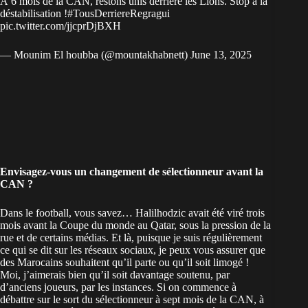
À 6 mois de la CAN, restons unis derrière les Lions. Stop à la
déstabilisation !
#TousDerriereRegragui
pic.twitter.com/jjcprDjBXH
— Mounim El houbba (@mountakhabnett)
June 13, 2025
Envisagez-vous un changement de sélectionneur avant la
CAN ?
Dans le football, vous savez… Halilhodzic avait été viré trois
mois avant la Coupe du monde au Qatar, sous la pression de la
rue et de certains médias. Et là, puisque je suis régulièrement
ce qui se dit sur les réseaux sociaux, je peux vous assurer que
des Marocains souhaitent qu’il parte ou qu’il soit limogé !
Moi, j’aimerais bien qu’il soit davantage soutenu, par
d’anciens joueurs, par les instances. Si on commence à
débattre sur le sort du sélectionneur à sept mois de la CAN, à