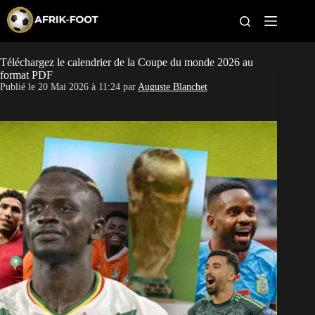
S
k
i
p
t
Téléchargez le calendrier de la Coupe du monde 2026 au
CAN féminine
o
format PDF
c
Publié le
20 Mai 2026 à 11:24
par
Auguste Blanchet
o
CAN 2027
n
t
Pays
e
n
t
Clubs
Classement
Paris sportifs