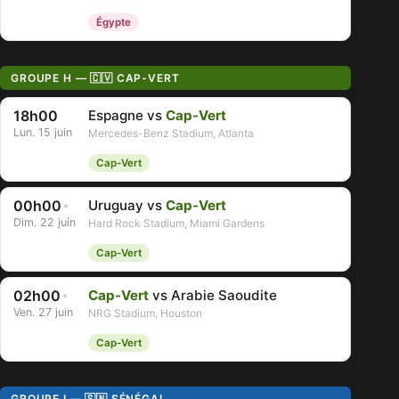
Égypte
GROUPE H — 🇨🇻 CAP-VERT
18h00
Espagne vs
Cap-Vert
Lun. 15 juin
Mercedes-Benz Stadium, Atlanta
Cap-Vert
00h00
Uruguay vs
Cap-Vert
*
Dim. 22 juin
Hard Rock Stadium, Miami Gardens
Cap-Vert
02h00
Cap-Vert
vs Arabie Saoudite
*
Ven. 27 juin
NRG Stadium, Houston
Cap-Vert
GROUPE I — 🇸🇳 SÉNÉGAL