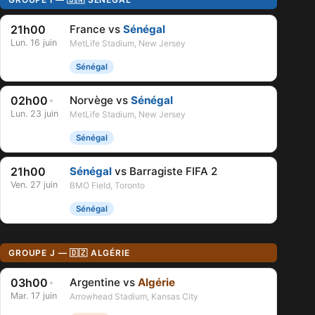
21h00
France vs
Sénégal
Lun. 16 juin
MetLife Stadium, New Jersey
Sénégal
02h00
Norvège vs
Sénégal
*
Lun. 23 juin
MetLife Stadium, New Jersey
Sénégal
21h00
Sénégal
vs Barragiste FIFA 2
Ven. 27 juin
BMO Field, Toronto
Sénégal
GROUPE J — 🇩🇿 ALGÉRIE
03h00
Argentine vs
Algérie
*
Mar. 17 juin
Arrowhead Stadium, Kansas City