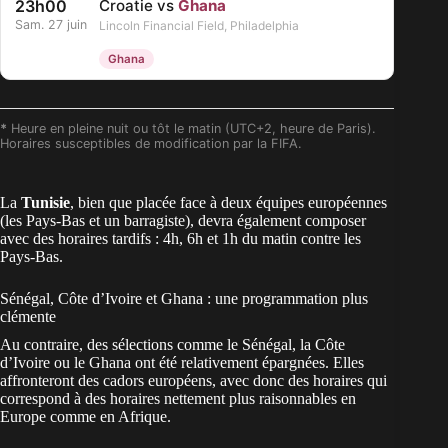
23h00
Croatie vs
Ghana
Sam. 27 juin
Lincoln Financial Field, Philadelphia
Ghana
*
Heure en pleine nuit ou tôt le matin (UTC+2, heure de Paris).
Horaires susceptibles de modification par la FIFA.
La
Tunisie
, bien que placée face à deux équipes européennes
(les Pays-Bas et un barragiste), devra également composer
avec des horaires tardifs : 4h, 6h et 1h du matin contre les
Pays-Bas.
Sénégal, Côte d’Ivoire et Ghana : une programmation plus
clémente
Au contraire, des sélections comme le Sénégal, la Côte
d’Ivoire ou le Ghana ont été relativement épargnées. Elles
affronteront des cadors européens, avec donc des horaires qui
correspond à des horaires nettement plus raisonnables en
Europe comme en Afrique.