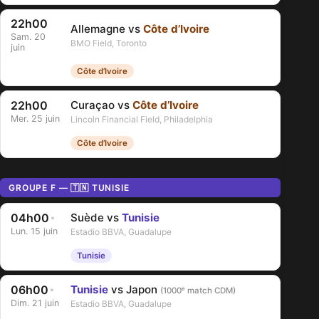
22h00
Allemagne vs
Côte d’Ivoire
Sam. 20
BMO Field, Toronto
juin
Côte d’Ivoire
22h00
Curaçao vs
Côte d’Ivoire
Mer. 25 juin
Lincoln Financial Field, Philadelphia
Côte d’Ivoire
GROUPE F — 🇹🇳 TUNISIE
04h00
Suède vs
Tunisie
*
Lun. 15 juin
Estadio BBVA, Guadalupe
Tunisie
06h00
Tunisie
vs Japon
(1000ᵉ match CDM)
*
Dim. 21 juin
Estadio BBVA, Guadalupe