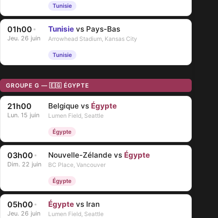
Tunisie
01h00
Tunisie
vs Pays-Bas
*
Jeu. 26 juin
Arrowhead Stadium, Kansas City
Tunisie
GROUPE G — 🇪🇬 ÉGYPTE
21h00
Belgique vs
Égypte
Lun. 15 juin
Lumen Field, Seattle
Égypte
03h00
Nouvelle-Zélande vs
Égypte
*
Dim. 22 juin
BC Place, Vancouver
Égypte
05h00
Égypte
vs Iran
*
Jeu. 26 juin
Lumen Field, Seattle