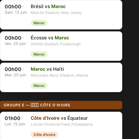
00h00
Brésil vs
Maroc
*
Sam. 13 juin
MetLife Stadium, New Jersey
Maroc
00h00
Écosse vs
Maroc
*
Ven. 20 juin
Gillette Stadium, Foxborough
Maroc
00h00
Maroc
vs Haïti
*
Mer. 25 juin
Mercedes-Benz Stadium, Atlanta
Maroc
GROUPE E — 🇨🇮 CÔTE D’IVOIRE
01h00
Côte d’Ivoire
vs Équateur
*
Lun. 15 juin
Lincoln Financial Field, Philadelphia
Côte d’Ivoire