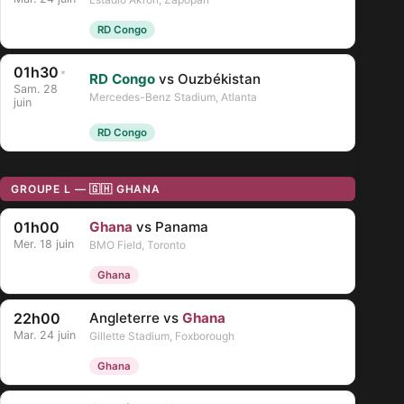
RD Congo
01h30
*
RD Congo
vs Ouzbékistan
Sam. 28
Mercedes-Benz Stadium, Atlanta
juin
RD Congo
GROUPE L — 🇬🇭 GHANA
01h00
Ghana
vs Panama
Mer. 18 juin
BMO Field, Toronto
Ghana
22h00
Angleterre vs
Ghana
Mar. 24 juin
Gillette Stadium, Foxborough
Ghana