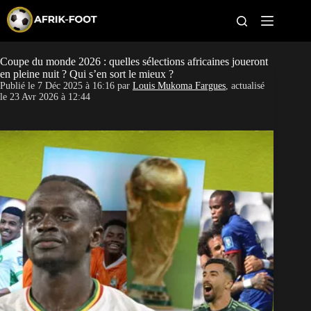
S
k
i
p
t
Coupe du monde 2026 : quelles sélections africaines joueront
CAN féminine
o
en pleine nuit ? Qui s’en sort le mieux ?
c
Publié le
7 Déc 2025 à 16:16
par
Louis Mukoma Fargues
, actualisé
o
CAN 2027
le
23 Avr 2026 à 12:44
n
t
Pays
e
n
t
Clubs
Classement
Paris sportifs