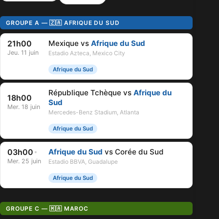
GROUPE A — 🇿🇦 AFRIQUE DU SUD
21h00
Mexique vs
Afrique du Sud
Jeu. 11 juin
Estadio Azteca, Mexico City
Afrique du Sud
République Tchèque vs
Afrique du
18h00
Sud
Mer. 18 juin
Mercedes-Benz Stadium, Atlanta
Afrique du Sud
03h00
Afrique du Sud
vs Corée du Sud
*
Mer. 25 juin
Estadio BBVA, Guadalupe
Afrique du Sud
GROUPE C — 🇲🇦 MAROC