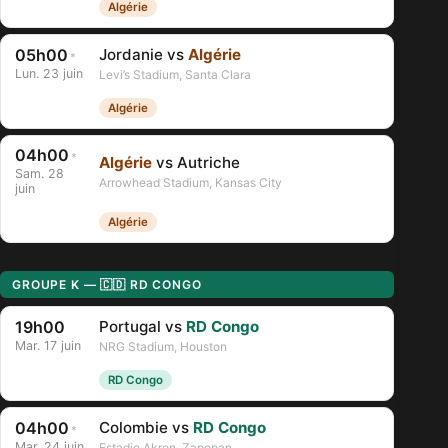
Algérie
05h00
Jordanie vs
Algérie
*
Lun. 23 juin
Levi’s Stadium, Santa Clara
Algérie
04h00
*
Algérie
vs Autriche
Sam. 28
Arrowhead Stadium, Kansas City
juin
Algérie
GROUPE K — 🇨🇩 RD CONGO
19h00
Portugal vs
RD Congo
Mar. 17 juin
NRG Stadium, Houston
RD Congo
04h00
Colombie vs
RD Congo
*
Mar. 24 juin
Estadio Akron, Zapopan