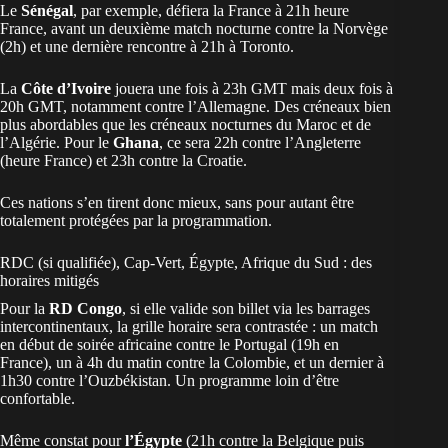
Le
Sénégal
, par exemple, défiera la France à 21h heure
France, avant un deuxième match nocturne contre la Norvège
(2h) et une dernière rencontre à 21h à Toronto.
La
Côte d’Ivoire
jouera une fois à 23h GMT
mais deux fois à
20h GMT, notamment contre l’Allemagne. Des créneaux bien
plus abordables que les créneaux nocturnes du Maroc et de
l’Algérie. Pour le
Ghana
, ce sera 22h contre l’Angleterre
(heure France) et 23h contre la Croatie.
Ces nations s’en tirent donc mieux, sans pour autant être
totalement protégées par la programmation.
RDC (si qualifiée), Cap-Vert, Égypte, Afrique du Sud : des
horaires mitigés
Pour la
RD Congo
, si elle valide son billet via les barrages
intercontinentaux, la grille horaire sera contrastée : un match
en début de soirée africaine contre le Portugal (19h en
France), un à 4h du matin contre la Colombie, et un dernier à
1h30 contre l’Ouzbékistan. Un programme loin d’être
confortable.
Même constat pour
l’Égypte
(21h contre la Belgique puis