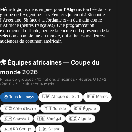
Même logique, mais en pire, pour
l’Algérie
, tombée dans le
groupe de l’Argentine
. Les Fennecs joueront à 3h contre
l’Argentine, 5h face à la Jordanie et 4h du matin contre
l’Autriche (heures françaises). Une programmation
extrêmement difficile, héritée là encore de la présence de la
sélection championne du monde, qui attire les meilleures
audiences du continent américain.
🌍 Équipes africaines — Coupe du
monde 2026
Phase de groupes · 10 nations africaines · Heures UTC+2
(Paris) ·
*
= nuit / tôt le matin
🇿🇦 Afrique du Sud
🇲🇦 Maroc
🌍 Tous les pays
🇨🇮 Côte d’Ivoire
🇹🇳 Tunisie
🇪🇬 Égypte
🇨🇻 Cap-Vert
🇸🇳 Sénégal
🇩🇿 Algérie
🇨🇩 RD Congo
🇬🇭 Ghana